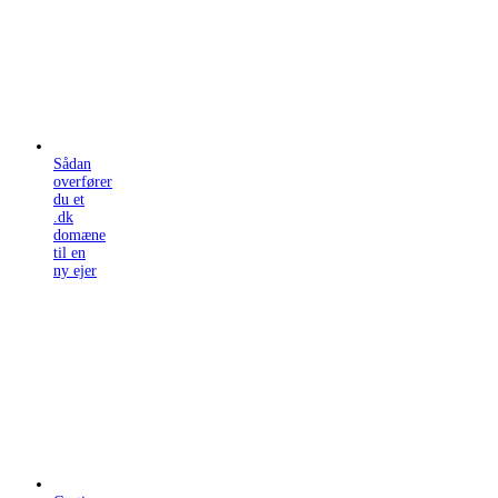
Sådan
overfører
du et
.dk
domæne
til en
ny ejer