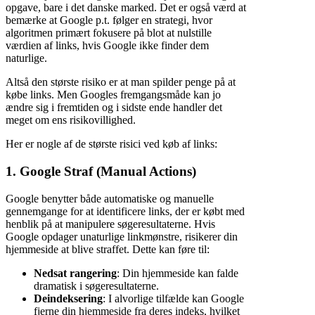
opgave, bare i det danske marked. Det er også værd at
bemærke at Google p.t. følger en strategi, hvor
algoritmen primært fokusere på blot at nulstille
værdien af links, hvis Google ikke finder dem
naturlige.
Altså den største risiko er at man spilder penge på at
købe links. Men Googles fremgangsmåde kan jo
ændre sig i fremtiden og i sidste ende handler det
meget om ens risikovillighed.
Her er nogle af de største risici ved køb af links:
1.
Google Straf (Manual Actions)
Google benytter både automatiske og manuelle
gennemgange for at identificere links, der er købt med
henblik på at manipulere søgeresultaterne. Hvis
Google opdager unaturlige linkmønstre, risikerer din
hjemmeside at blive straffet. Dette kan føre til:
Nedsat rangering
: Din hjemmeside kan falde
dramatisk i søgeresultaterne.
Deindeksering
: I alvorlige tilfælde kan Google
fjerne din hjemmeside fra deres indeks, hvilket