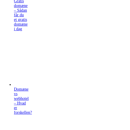
Gratis
domæne
– Sådan
får du
et gratis
domæne
i dag
Domæne
vs
webhotel
– Hvad
er
forskellen?