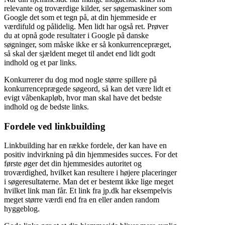
relevante og troværdige kilder, ser søgemaskiner som
Google det som et tegn på, at din hjemmeside er
værdifuld og pålidelig. Men lidt har også ret. Prøver
du at opnå gode resultater i Google på danske
søgninger, som måske ikke er så konkurrencepræget,
så skal der sjældent meget til andet end lidt godt
indhold og et par links.
Konkurrerer du dog mod nogle større spillere på
konkurrenceprægede søgeord, så kan det være lidt et
evigt våbenkapløb, hvor man skal have det bedste
indhold og de bedste links.
Fordele ved linkbuilding
Linkbuilding har en række fordele, der kan have en
positiv indvirkning på din hjemmesides succes. For det
første øger det din hjemmesides autoritet og
troværdighed, hvilket kan resultere i højere placeringer
i søgeresultaterne. Man det er bestemt ikke lige meget
hvilket link man får. Et link fra jp.dk har eksempelvis
meget større værdi end fra en eller anden random
hyggeblog.