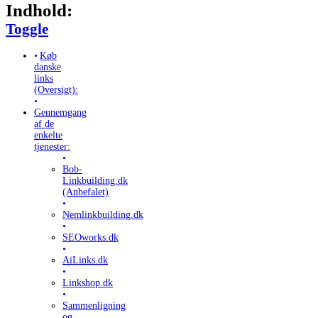
Indhold:
Toggle Table of Content
Toggle
Køb
danske
links
(Oversigt):
Gennemgang
af de
enkelte
tjenester:
Bob-
Linkbuilding.dk
(Anbefalet)
Nemlinkbuilding.dk
SEOworks.dk
AiLinks.dk
Linkshop.dk
Sammenligning
og