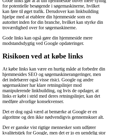
Gode links gør at at din hjemmeside bliver mere synlig
for potentielle besøgende i søgemaskinerne, hvilket
kan føre til øget trafik. Derudover kan linkbuilding
hjælpe med at etablere din hjemmeside som en
autoritet inden for din branche, hvilket kan styrke din
troværdighed over for søgemaskinerne.
Gode links kan også gøre din hjemmeside mere
modstandsdygtig ved Google opdateringer.
Risikoen ved at købe links
At købe links kan være en hurtig måde at forbedre din
hjemmesides SEO og søgemaskinerangeringer, men
det indebærer også visse risici. Google og andre
søgemaskiner har klare retningslinjer mod
manipulerende linkbuilding, og hvis de opdager, at
links er købt i strid med deres retningslinjer, kan det
medføre alvorlige konsekvenser.
Det er dog også værd at bemærke at Google er en
algoritme og den ikke nødvendigvis gennemskuer alt.
Der er ganske vist rigtige mennesker som udfører
kvalitetstjek for Google, men det er jo en uendelig stor