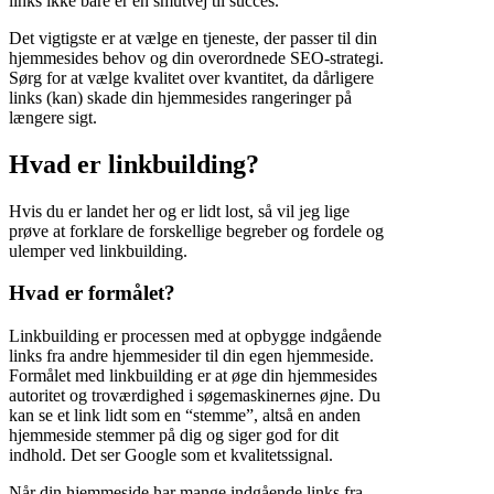
links ikke bare er en smutvej til succes.
Det vigtigste er at vælge en tjeneste, der passer til din
hjemmesides behov og din overordnede SEO-strategi.
Sørg for at vælge kvalitet over kvantitet, da dårligere
links (kan) skade din hjemmesides rangeringer på
længere sigt.
Hvad er linkbuilding?
Hvis du er landet her og er lidt lost, så vil jeg lige
prøve at forklare de forskellige begreber og fordele og
ulemper ved linkbuilding.
Hvad er formålet?
Linkbuilding er processen med at opbygge indgående
links fra andre hjemmesider til din egen hjemmeside.
Formålet med linkbuilding er at øge din hjemmesides
autoritet og troværdighed i søgemaskinernes øjne. Du
kan se et link lidt som en “stemme”, altså en anden
hjemmeside stemmer på dig og siger god for dit
indhold. Det ser Google som et kvalitetssignal.
Når din hjemmeside har mange indgående links fra