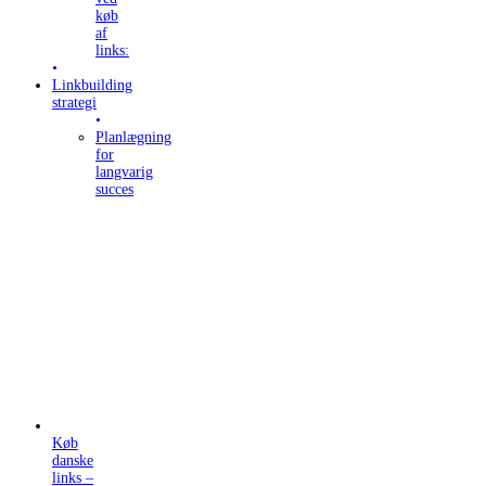
køb
af
links:
Linkbuilding
strategi
Planlægning
for
langvarig
succes
Køb
danske
links –