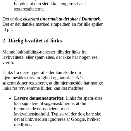
betyder, at den slet ikke længere vises i
søgeresultaterne.
Det er dog
ekstremt unormalt at det sker i Danmark
.
Det er det danske marked simpelthen en for lille spiller
til p.t.
2.
Dårlig kvalitet af links
Mange linkbuilding-tjenester tilbyder links fra
lavkvalitets- eller spam-sites, der ikke har nogen reel
værdi.
Links fra disse typer af sider kan skade din
hjemmesides troværdighed og autoritet. Når
søgemaskiner registrerer, at din hjemmeside har mange
links fra tvivlsomme kilder, kan det medføre:
Lavere domæneautoritet
: Links fra spam-sites
kan signalere til søgemaskinerne, at din
hjemmeside er associeret med
lavkvalitetsindhold. Typisk vil der dog bare ske
det at linkværdien ignoreres af Google, hvilket
medfører: