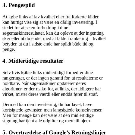
3.
Pengespild
At købe links af lav kvalitet eller fra forkerte kilder
kan hurtigt vise sig at være en dårlig investering. I
stedet for at se en forbedring i dine
søgemaskineresultater, kan du opleve at der ingenting
sker eller at du ender med at falde i rankering – hvilket
betyder, at du i sidste ende har spildt både tid og
penge.
4.
Midlertidige resultater
Selv hvis købte links midlertidigt forbedrer dine
rangeringer, er der ingen garanti for, at resultaterne er
holdbare. Når søgemaskiner opdaterer deres
algoritmer, er der risiko for, at links, der tidligere har
virket, mister deres værdi eller endda fører til straf.
Dermed kan den investering, du har lavet, have
kortsigtede gevinster, men langsigtede konsekvenser.
Men for mange kan det være at den midlertidige
stigning har tjent alle udgifter og mere til hjem.
5.
Overtrædelse af Google’s Retningslinjer