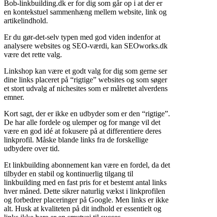
Bob-linkbuilding.dk er for dig som går op i at der er
en kontekstuel sammenhæng mellem website, link og
artikelindhold.
Er du gør-det-selv typen med god viden indenfor at
analysere websites og SEO-værdi, kan SEOworks.dk
være det rette valg.
Linkshop kan være et godt valg for dig som gerne ser
dine links placeret på “rigtige” websites og som søger
et stort udvalg af nichesites som er målrettet alverdens
emner.
Kort sagt, der er ikke en udbyder som er den “rigtige”.
De har alle fordele og ulemper og for mange vil det
være en god idé at fokusere på at differentiere deres
linkprofil. Måske blande links fra de forskellige
udbydere over tid.
Et linkbuilding abonnement kan være en fordel, da det
tilbyder en stabil og kontinuerlig tilgang til
linkbuilding med en fast pris for et bestemt antal links
hver måned. Dette sikrer naturlig vækst i linkprofilen
og forbedrer placeringer på Google. Men links er ikke
alt. Husk at kvaliteten på dit indhold er essentielt og