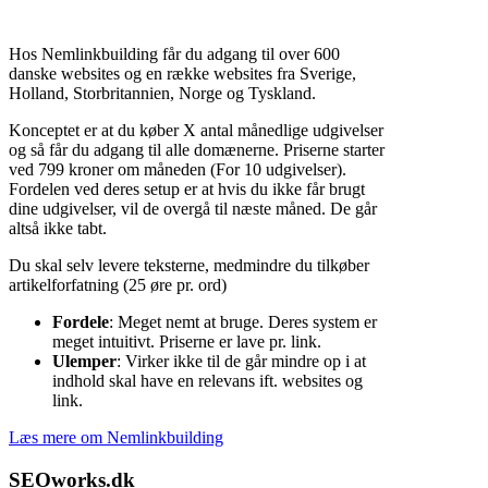
Hos Nemlinkbuilding får du adgang til over 600
danske websites og en række websites fra Sverige,
Holland, Storbritannien, Norge og Tyskland.
Konceptet er at du køber X antal månedlige udgivelser
og så får du adgang til alle domænerne. Priserne starter
ved 799 kroner om måneden (For 10 udgivelser).
Fordelen ved deres setup er at hvis du ikke får brugt
dine udgivelser, vil de overgå til næste måned. De går
altså ikke tabt.
Du skal selv levere teksterne, medmindre du tilkøber
artikelforfatning (25 øre pr. ord)
Fordele
: Meget nemt at bruge. Deres system er
meget intuitivt. Priserne er lave pr. link.
Ulemper
: Virker ikke til de går mindre op i at
indhold skal have en relevans ift. websites og
link.
Læs mere om Nemlinkbuilding
SEOworks.dk