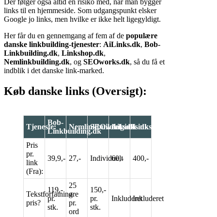
Der følger også altid en risiko med, når man bygger
links til en hjemmeside. Som udgangspunkt elsker
Google jo links, men hvilke er ikke helt ligegyldigt.
Her får du en gennemgang af fem af de
populære
danske linkbuilding-tjenester
:
AiLinks.dk
,
Bob-
Linkbuilding.dk
,
Linkshop.dk
,
Nemlinkbuilding.dk
, og
SEOworks.dk
, så du få et
indblik i det danske link-marked.
Køb danske links (Oversigt):
Bob-
Tjeneste:
Nemlinkbuilding.dk
SEOworks.dk
AiLinks.dk
Linkshop.dk
Linkbuilding.dk
Pris
pr.
39,9,-
27,-
Individuelt
60,-
400,-
link
(Fra):
25
119,-
150,-
Tekstforfatning
øre
pr.
pr.
Inkluderet
Inkluderet
pris?
pr.
stk.
stk.
ord