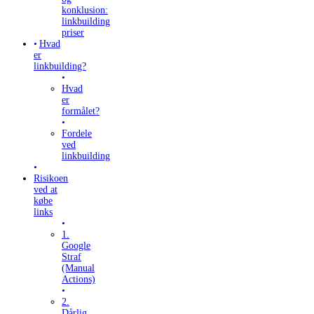
konklusion:
linkbuilding
priser
Hvad
er
linkbuilding?
Hvad
er
formålet?
Fordele
ved
linkbuilding
Risikoen
ved at
købe
links
1.
Google
Straf
(Manual
Actions)
2.
Dårlig