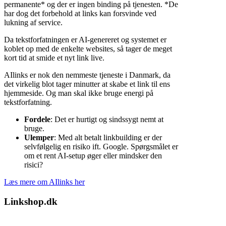
permanente* og der er ingen binding på tjenesten. *De
har dog det forbehold at links kan forsvinde ved
lukning af service.
Da tekstforfatningen er AI-genereret og systemet er
koblet op med de enkelte websites, så tager de meget
kort tid at smide et nyt link live.
AIlinks er nok den nemmeste tjeneste i Danmark, da
det virkelig blot tager minutter at skabe et link til ens
hjemmeside. Og man skal ikke bruge energi på
tekstforfatning.
Fordele
: Det er hurtigt og sindssygt nemt at
bruge.
Ulemper
: Med alt betalt linkbuilding er der
selvfølgelig en risiko ift. Google. Spørgsmålet er
om et rent AI-setup øger eller mindsker den
risici?
Læs mere om AIlinks her
Linkshop.dk