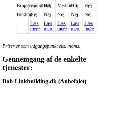
Brugervenlighed
Høj
Høj
Medium
Høj
Høj
Binding
Nej
Nej
Nej
Nej
Nej
Læs
Læs
Læs
Læs
Læs
mere
mere
mere
mere
mere
Priser er som udgangspunkt eks. moms.
Gennemgang af de enkelte
tjenester:
Bob-Linkbuilding.dk (Anbefalet)