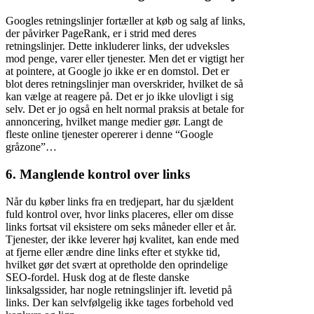
Googles retningslinjer fortæller at køb og salg af links,
der påvirker PageRank, er i strid med deres
retningslinjer. Dette inkluderer links, der udveksles
mod penge, varer eller tjenester. Men det er vigtigt her
at pointere, at Google jo ikke er en domstol. Det er
blot deres retningslinjer man overskrider, hvilket de så
kan vælge at reagere på. Det er jo ikke ulovligt i sig
selv. Det er jo også en helt normal praksis at betale for
annoncering, hvilket mange medier gør. Langt de
fleste online tjenester opererer i denne “Google
gråzone”…
6.
Manglende kontrol over links
Når du køber links fra en tredjepart, har du sjældent
fuld kontrol over, hvor links placeres, eller om disse
links fortsat vil eksistere om seks måneder eller et år.
Tjenester, der ikke leverer høj kvalitet, kan ende med
at fjerne eller ændre dine links efter et stykke tid,
hvilket gør det svært at opretholde den oprindelige
SEO-fordel. Husk dog at de fleste danske
linksalgssider, har nogle retningslinjer ift. levetid på
links. Der kan selvfølgelig ikke tages forbehold ved