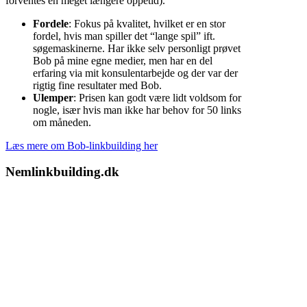
forventes en meget længere oppetid).
Fordele
: Fokus på kvalitet, hvilket er en stor
fordel, hvis man spiller det “lange spil” ift.
søgemaskinerne. Har ikke selv personligt prøvet
Bob på mine egne medier, men har en del
erfaring via mit konsulentarbejde og der var der
rigtig fine resultater med Bob.
Ulemper
: Prisen kan godt være lidt voldsom for
nogle, især hvis man ikke har behov for 50 links
om måneden.
Læs mere om Bob-linkbuilding her
Nemlinkbuilding.dk