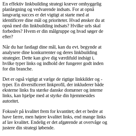
En effektiv linkbuilding strategi kræver omhyggelig
planlægning og vedvarende indsats. For at opnå
langvarig succes er det vigtigt at starte med at
identificere dine mål og prioriteter. Hvad ønsker du at
opnå med din linkbuilding indsats? Hvilke urls skal
forbedres? Hvem er din målgruppe og hvad søger de
efter?
Når du har fastlagt dine mål, kan du evt. begynde at
analysere dine konkurrenter og deres linkbuilding
strategier. Dette kan give dig værdifuld indsigt i,
hvilke typer links og indhold der fungerer godt inden
for din branche.
Det er også vigtigt at vælge de rigtige linkkilder og -
typer. En diversificeret linkprofil, der inkluderer både
eksterne links fra stærke danske domæner og interne
links, kan hjælpe med at styrke din hjemmesides
autoritet.
Fokusér på kvalitet frem for kvantitet; det er bedre at
have færre, men højere kvalitet links, end mange links
af lav kvalitet. Endelig er det afgørende at overvåge og
justere din strategi løbende.