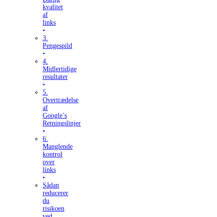
kvalitet
af
links
3.
Pengespild
4.
Midlertidige
resultater
5.
Overtrædelse
af
Google’s
Retningslinjer
6.
Manglende
kontrol
over
links
Sådan
reducerer
du
risikoen
ved