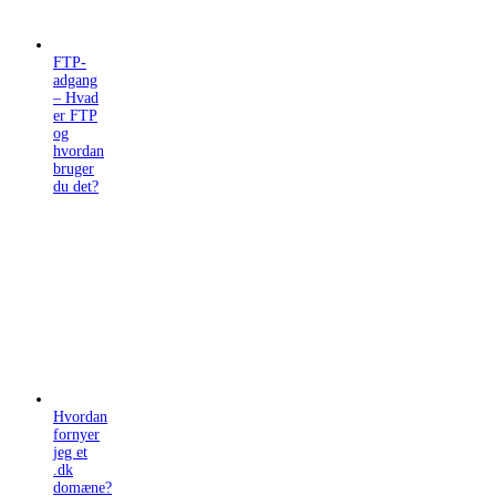
FTP-
adgang
– Hvad
er FTP
og
hvordan
bruger
du det?
Hvordan
fornyer
jeg et
.dk
domæne?