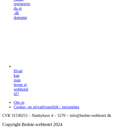
registrerer
du et
.dk
domæne
Hvad
kan
man
bruge et
webhotel
til?
Om os
Cookie- og privatlivspolitik / persondata
CVR 31530253 – Næsbyhave 4 – 5270 – info@bedste-webhotel.dk
Copyright Bedste-webhotel 2024