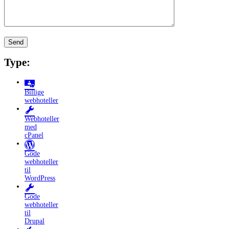
Type:
Billige
webhoteller
Webhoteller
med
cPanel
Gode
webhoteller
til
WordPress
Gode
webhoteller
til
Drupal