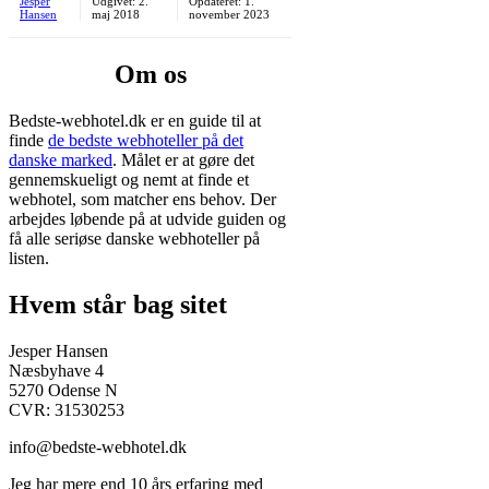
Jesper
Udgivet:
2.
Opdateret:
1.
Hansen
maj 2018
november 2023
Om os
Bedste-webhotel.dk er en guide til at
finde
de bedste webhoteller på det
danske marked
. Målet er at gøre det
gennemskueligt og nemt at finde et
webhotel, som matcher ens behov. Der
arbejdes løbende på at udvide guiden og
få alle seriøse danske webhoteller på
listen.
Hvem står bag sitet
Jesper Hansen
Næsbyhave 4
5270 Odense N
CVR: 31530253
info@bedste-webhotel.dk
Jeg har mere end 10 års erfaring med