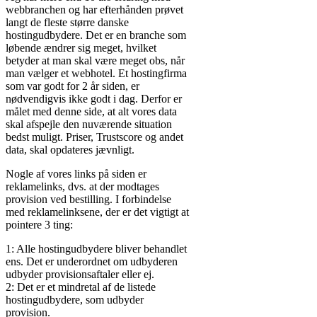
webbranchen og har efterhånden prøvet
langt de fleste større danske
hostingudbydere. Det er en branche som
løbende ændrer sig meget, hvilket
betyder at man skal være meget obs, når
man vælger et webhotel. Et hostingfirma
som var godt for 2 år siden, er
nødvendigvis ikke godt i dag. Derfor er
målet med denne side, at alt vores data
skal afspejle den nuværende situation
bedst muligt. Priser, Trustscore og andet
data, skal opdateres jævnligt.
Nogle af vores links på siden er
reklamelinks, dvs. at der modtages
provision ved bestilling. I forbindelse
med reklamelinksene, der er det vigtigt at
pointere 3 ting:
1: Alle hostingudbydere bliver behandlet
ens. Det er underordnet om udbyderen
udbyder provisionsaftaler eller ej.
2: Det er et mindretal af de listede
hostingudbydere, som udbyder
provision.