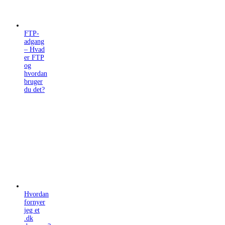
FTP-
adgang
– Hvad
er FTP
og
hvordan
bruger
du det?
Hvordan
fornyer
jeg et
.dk