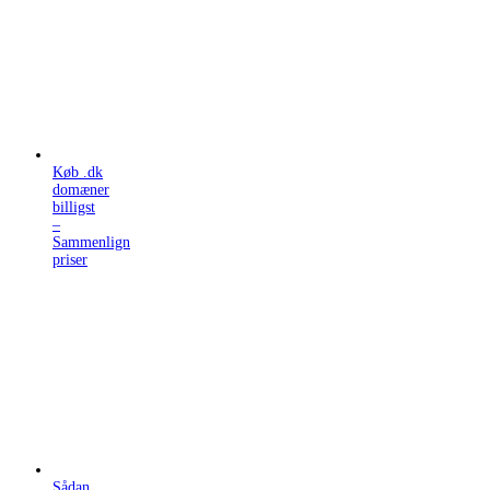
Køb .dk
domæner
billigst
–
Sammenlign
priser
Sådan