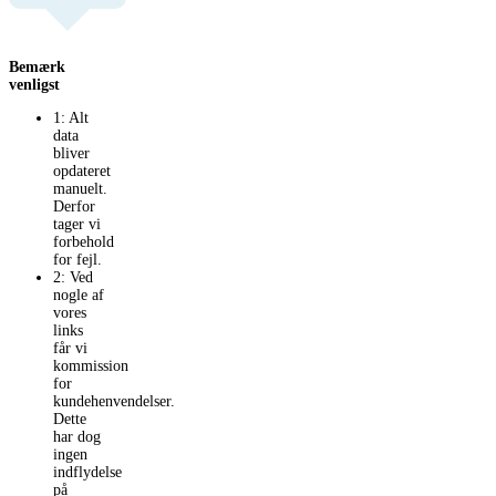
Bemærk
venligst
1: Alt
data
bliver
opdateret
manuelt.
Derfor
tager vi
forbehold
for fejl.
2: Ved
nogle af
vores
links
får vi
kommission
for
kundehenvendelser.
Dette
har dog
ingen
indflydelse
på