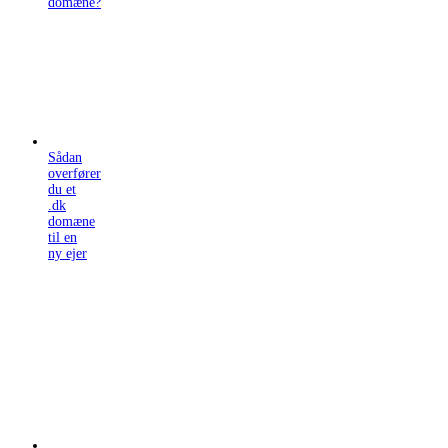
domæne?
Sådan
overfører
du et
.dk
domæne
til en
ny ejer