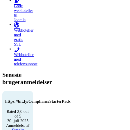
Gode
webhoteller
til
Joomla
Webhoteller
med
gratis
SSL
Webhoteller
med
telefonsupport
Seneste
brugeranmeldelser
https://bit.ly/ComplianceStarterPack
Rated 2,0 out
of 5
30. juli 2025
Anmeldelse af