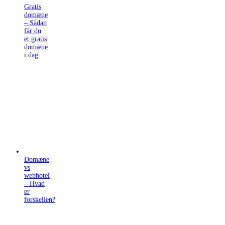
Gratis
domæne
– Sådan
får du
et gratis
domæne
i dag
Domæne
vs
webhotel
– Hvad
er
forskellen?