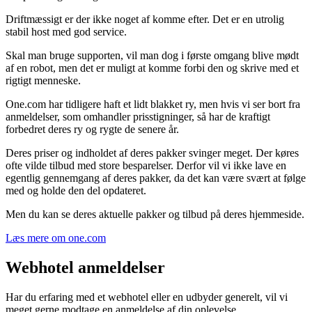
Driftmæssigt er der ikke noget af komme efter. Det er en utrolig
stabil host med god service.
Skal man bruge supporten, vil man dog i første omgang blive mødt
af en robot, men det er muligt at komme forbi den og skrive med et
rigtigt menneske.
One.com har tidligere haft et lidt blakket ry, men hvis vi ser bort fra
anmeldelser, som omhandler prisstigninger, så har de kraftigt
forbedret deres ry og rygte de senere år.
Deres priser og indholdet af deres pakker svinger meget. Der køres
ofte vilde tilbud med store besparelser. Derfor vil vi ikke lave en
egentlig gennemgang af deres pakker, da det kan være svært at følge
med og holde den del opdateret.
Men du kan se deres aktuelle pakker og tilbud på deres hjemmeside.
Læs mere om one.com
Webhotel anmeldelser
Har du erfaring med et webhotel eller en udbyder generelt, vil vi
meget gerne modtage en anmeldelse af din oplevelse.