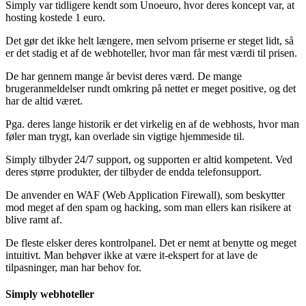
Simply var tidligere kendt som Unoeuro, hvor deres koncept var, at
hosting kostede 1 euro.
Det gør det ikke helt længere, men selvom priserne er steget lidt, så
er det stadig et af de webhoteller, hvor man får mest værdi til prisen.
De har gennem mange år bevist deres værd. De mange
brugeranmeldelser rundt omkring på nettet er meget positive, og det
har de altid været.
Pga. deres lange historik er det virkelig en af de webhosts, hvor man
føler man trygt, kan overlade sin vigtige hjemmeside til.
Simply tilbyder 24/7 support, og supporten er altid kompetent. Ved
deres større produkter, der tilbyder de endda telefonsupport.
De anvender en WAF (Web Application Firewall), som beskytter
mod meget af den spam og hacking, som man ellers kan risikere at
blive ramt af.
De fleste elsker deres kontrolpanel. Det er nemt at benytte og meget
intuitivt. Man behøver ikke at være it-ekspert for at lave de
tilpasninger, man har behov for.
Simply webhoteller