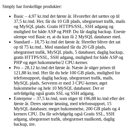
Simply har forskellige produkter:
Basic – 4,97 kr./md det første år. Hvorefter det sættes op til
37,5 kr./md. Her, får du 10 GB plads, ubegrænset trafik, mails
og MySQL plads. Gratis HTTPS/SSL, SSH adgang og
mulighed for både ASP og PHP. Du får daglig backup. Eneste
ulempe ved Basic er, at du kun få 2 MySQL databaser med.
Standard – 18,75 kr./md det første år. Herefter bliver det sat
op til 75 kr./md.. Med standard får du 20 GB plads,
ubegrænset trafik, MySQL plads, 5 databaser, daglig backup,
gratis HTTPS/SSL, SSH adgang, mulighed for både ASP og
PHP og øget hukommelse/2 CPU-kerner.
Pro – 28,12 kr./md det første år. Næste år stiger prisen til
121,88 kr./md. Her får du hele 100 GB plads, mulighed for
telefonsupport, daglig backup, ubegrænset trafik, mails,
MySQL plads. Serveren er med 3 CPU-kerner, øget
hukommelse og hele 10 MySQL databaser. Der er
selvfølgelig også gratis SSL og SSH adgang.
Enterprise – 37,5 kr./md, som stiger til 196,88 kr./md efter det
første år. Deres største løsning, med telefonsupport, 15
MySQL databaser, meget hukommelse, 200 GB plads og 4
kerners CPU. Du får selvfølgelig også Gratis SSL, SSH
adgang, ubegrænset trafik, ubegrænset mailkonti, daglig
backup, mv.