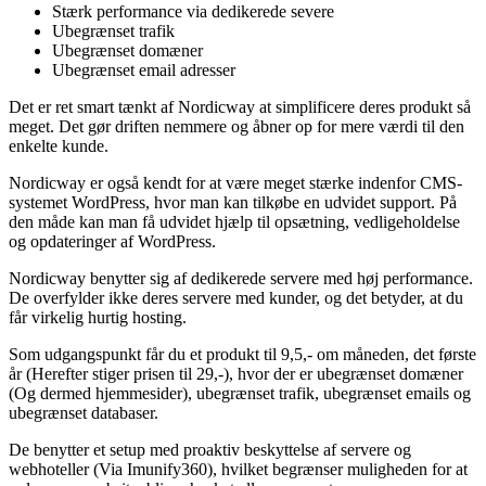
Stærk performance via dedikerede severe
Ubegrænset trafik
Ubegrænset domæner
Ubegrænset email adresser
Det er ret smart tænkt af Nordicway at simplificere deres produkt så
meget. Det gør driften nemmere og åbner op for mere værdi til den
enkelte kunde.
Nordicway er også kendt for at være meget stærke indenfor CMS-
systemet WordPress, hvor man kan tilkøbe en udvidet support. På
den måde kan man få udvidet hjælp til opsætning, vedligeholdelse
og opdateringer af WordPress.
Nordicway benytter sig af dedikerede servere med høj performance.
De overfylder ikke deres servere med kunder, og det betyder, at du
får virkelig hurtig hosting.
Som udgangspunkt får du et produkt til 9,5,- om måneden, det første
år (Herefter stiger prisen til 29,-), hvor der er ubegrænset domæner
(Og dermed hjemmesider), ubegrænset trafik, ubegrænset emails og
ubegrænset databaser.
De benytter et setup med proaktiv beskyttelse af servere og
webhoteller (Via Imunify360), hvilket begrænser muligheden for at