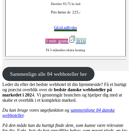
Derefter 93,75 kr./md
Pris første år: 225,-
Gå til udbyder
3 mdr. gratis
BT6
Få 3 måneders ekstra hosting
Sammenlign alle 84 webhoteller her
Leder du efter det bedste webhotel til din hjemmeside? Få et hurtigt
og præcist overblik over de
bedste danske webhoteller på
markedet i 202
4. Vi gennemgår branchen og hjælper dig med at
skabe et overblik i et komplekst marked.
Du kan bruge vores søgefunktion og
sammenligne 84 danske
webhoteller
.
På den måde kan du hurtigt finde dem, som kunne være relevante
for dig. F.eks. hvis du har specifikke behov, som meget plads, en lav