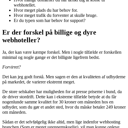
webhotellet.
Hvor meget plads du har behov for.
Hvor meget trafik du forventer at skulle bruge.
Er du typen som har behov for support?
Er der forskel på billige og dyre
webhoteller?
Ja, der kan være kæmpe forskel. Men i nogle tilfælde er forskellen
minimal og nogle gange er det billigste ligefrem bedst.
Forvirret?
Det kan jeg godt forstå. Men sagen er den at kvaliteten af udbyderne
på markedet, de varierer ekstremt meget.
De store selskaber har muligheden for at presse priserne i bund, da
de driver stordrift. Dette kan i ekstreme tilfælde betyde at du får
nogenlunde samme kvalitet for 30 kroner om måneden hos en
udbyder, som du gør et andet sted, hvor du måske betaler 249 kroner
om måneden.
Sådan er det selvfølgelig ikke altid, men lige indenfor webhosting
branchen (Som er meget ugennemskuelig), vil man kunne opleve