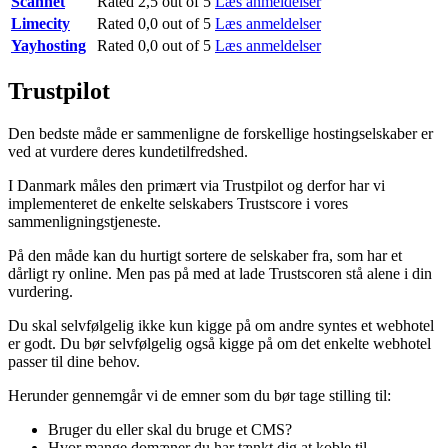
Scannet
Rated 2,5 out of 5
Læs anmeldelser
Limecity
Rated 0,0 out of 5
Læs anmeldelser
Yayhosting
Rated 0,0 out of 5
Læs anmeldelser
Trustpilot
Den bedste måde er sammenligne de forskellige hostingselskaber er
ved at vurdere deres kundetilfredshed.
I Danmark måles den primært via Trustpilot og derfor har vi
implementeret de enkelte selskabers Trustscore i vores
sammenligningstjeneste.
På den måde kan du hurtigt sortere de selskaber fra, som har et
dårligt ry online. Men pas på med at lade Trustscoren stå alene i din
vurdering.
Du skal selvfølgelig ikke kun kigge på om andre syntes et webhotel
er godt. Du bør selvfølgelig også kigge på om det enkelte webhotel
passer til dine behov.
Herunder gennemgår vi de emner som du bør tage stilling til:
Bruger du eller skal du bruge et CMS?
Hvor mange domæner du har tænkt dig at koble til