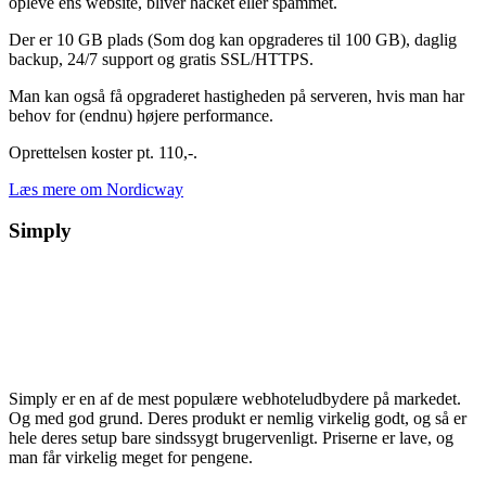
opleve ens website, bliver hacket eller spammet.
Der er 10 GB plads (Som dog kan opgraderes til 100 GB), daglig
backup, 24/7 support og gratis SSL/HTTPS.
Man kan også få opgraderet hastigheden på serveren, hvis man har
behov for (endnu) højere performance.
Oprettelsen koster pt. 110,-.
Læs mere om Nordicway
Simply
Simply er en af de mest populære webhoteludbydere på markedet.
Og med god grund. Deres produkt er nemlig virkelig godt, og så er
hele deres setup bare sindssygt brugervenligt. Priserne er lave, og
man får virkelig meget for pengene.