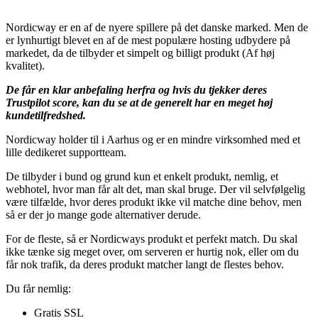
Nordicway er en af de nyere spillere på det danske marked. Men de
er lynhurtigt blevet en af de mest populære hosting udbydere på
markedet, da de tilbyder et simpelt og billigt produkt (Af høj
kvalitet).
De får en klar anbefaling herfra og hvis du tjekker deres
Trustpilot score, kan du se at de generelt har en meget høj
kundetilfredshed.
Nordicway holder til i Aarhus og er en mindre virksomhed med et
lille dedikeret supportteam.
De tilbyder i bund og grund kun et enkelt produkt, nemlig, et
webhotel, hvor man får alt det, man skal bruge. Der vil selvfølgelig
være tilfælde, hvor deres produkt ikke vil matche dine behov, men
så er der jo mange gode alternativer derude.
For de fleste, så er Nordicways produkt et perfekt match. Du skal
ikke tænke sig meget over, om serveren er hurtig nok, eller om du
får nok trafik, da deres produkt matcher langt de flestes behov.
Du får nemlig:
Gratis SSL