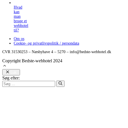
Hvad
kan
man
bruge et
webhotel
til?
Om os
Cookie- og privatlivspolitik / persondata
CVR 31530253 – Næsbyhave 4 – 5270 – info@bedste-webhotel.dk
Copyright Bedste-webhotel 2024
Luk
Søg efter: