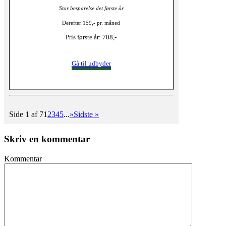
Stor besparelse det første år
Derefter 159,- pr. måned
Pris første år: 708,-
Gå til udbyder
Side 1 af 7
1
2
3
4
5
...
»
Sidste »
Skriv en kommentar
Kommentar