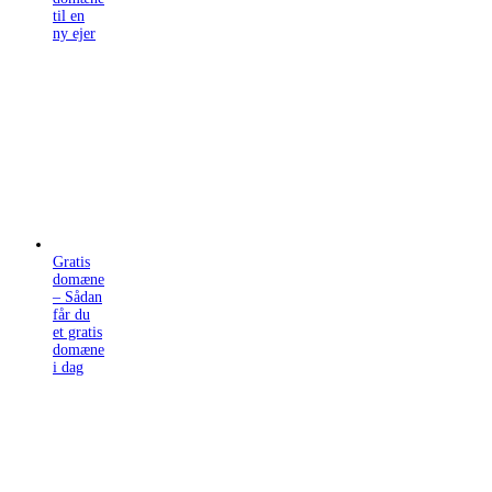
til en
ny ejer
Gratis
domæne
– Sådan
får du
et gratis
domæne
i dag