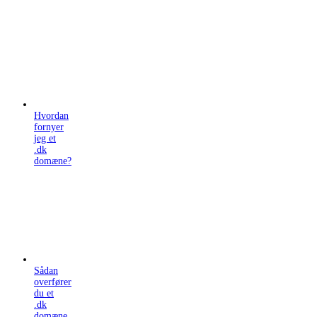
Hvordan
fornyer
jeg et
.dk
domæne?
Sådan
overfører
du et
.dk
domæne