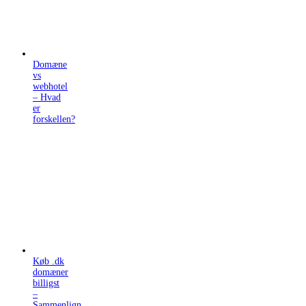
Domæne
vs
webhotel
– Hvad
er
forskellen?
Køb .dk
domæner
billigst
–
Sammenlign