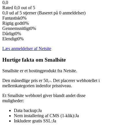
0,0
Rated 0,0 out of 5
0,0 ud af 5 stjerner (Baseret på 0 anmeldelser)
Fantastisk
0%
Rigtig godt
0%
Gennemsnitligt
0%
Dårligt
0%
Elendigt
0%
Læs anmeldelser af Netsite
Hurtige fakta om Smallsite
Smallsite er et hostingprodukt fra Netsite.
Den månedlige pris er 50,-. Det placerer webhotellet i
mellemkategorien indenfor prisniveau.
Et Smallsite webhotel giver blandt andet disse
muligheder:
Data backup:Ja
Nem installering af CMS (1-klik):Ja
Inkludere gratis SSL:Ja