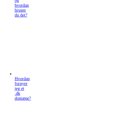
og
hvordan
bruger
du det?
Hvordan
fornyer
jeg et
.dk
domæne?