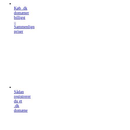
Køb .dk
domæner
billigst
–
Sammenlign
priser
Sådan
registrerer
du et
.dk
domæne