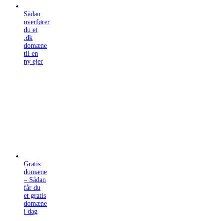
Sådan
overfører
du et
.dk
domæne
til en
ny ejer
Gratis
domæne
– Sådan
får du
et gratis
domæne
i dag