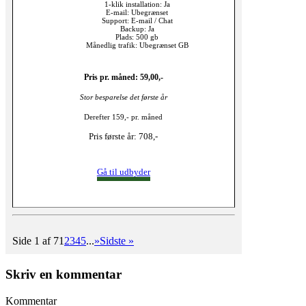
1-klik installation: Ja
E-mail: Ubegrænset
Support: E-mail / Chat
Backup: Ja
Plads: 500 gb
Månedlig trafik: Ubegrænset GB
Pris pr. måned: 59,00,-
Stor besparelse det første år
Derefter 159,- pr. måned
Pris første år: 708,-
Gå til udbyder
Side 1 af 7
1
2
3
4
5
...
»
Sidste »
Skriv en kommentar
Kommentar