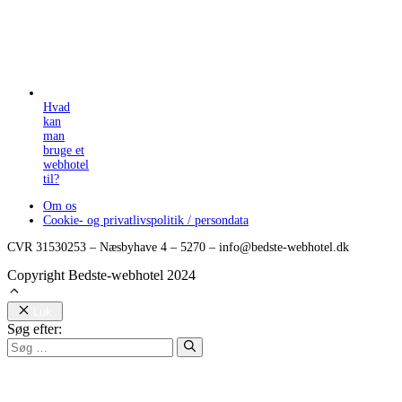
Hvad
kan
man
bruge et
webhotel
til?
Om os
Cookie- og privatlivspolitik / persondata
CVR 31530253 – Næsbyhave 4 – 5270 – info@bedste-webhotel.dk
Copyright Bedste-webhotel 2024
Luk
Søg efter: