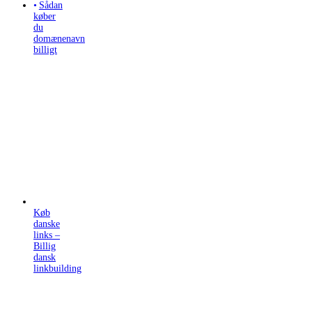
Sådan
køber
du
domænenavn
billigt
Køb
danske
links –
Billig
dansk
linkbuilding