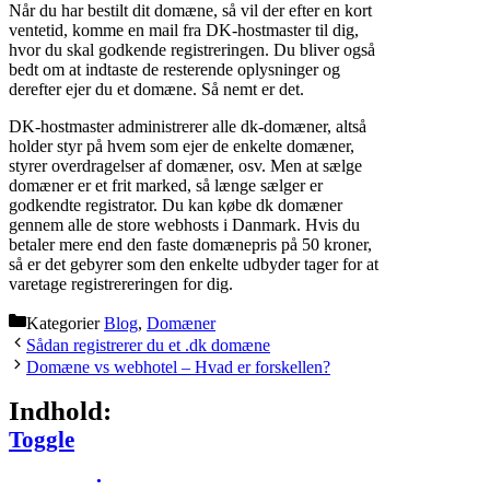
Når du har bestilt dit domæne, så vil der efter en kort
ventetid, komme en mail fra DK-hostmaster til dig,
hvor du skal godkende registreringen. Du bliver også
bedt om at indtaste de resterende oplysninger og
derefter ejer du et domæne. Så nemt er det.
DK-hostmaster administrerer alle dk-domæner, altså
holder styr på hvem som ejer de enkelte domæner,
styrer overdragelser af domæner, osv. Men at sælge
domæner er et frit marked, så længe sælger er
godkendte registrator. Du kan købe dk domæner
gennem alle de store webhosts i Danmark. Hvis du
betaler mere end den faste domænepris på 50 kroner,
så er det gebyrer som den enkelte udbyder tager for at
varetage registrereringen for dig.
Kategorier
Blog
,
Domæner
Sådan registrerer du et .dk domæne
Domæne vs webhotel – Hvad er forskellen?
Indhold:
Toggle Table of Content
Toggle