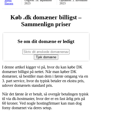
Jesper
Udgivet:
16. september
Opdateret:
3. november
Hansen
2023
2023
Køb .dk domæner billigst –
Sammenlign priser
Se om dit domæne er ledigt
Tjek domæne
I denne artikel kigger vi på, hvor du kan købe DK
domæner billigst på nettet. Når man køber DK
domæner, så bestiller man dem i første omgang via en
3. part service, hvor du typisk betaler en ekstra pris,
udover domænets standard pris.
Når det første år er betalt, så overgår betalingen typisk
til via dk-hostmaster, hvor der er en fast årlig pris på
60 kroner. Ved nogle hostingfirmaer kan man dog
forny domænet via deres setup.