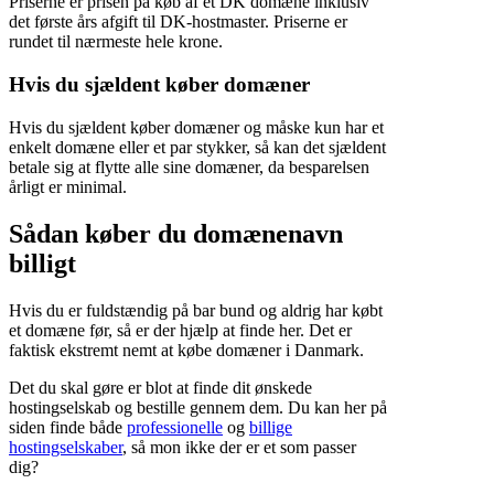
Priserne er prisen på køb af et DK domæne inklusiv
det første års afgift til DK-hostmaster. Priserne er
rundet til nærmeste hele krone.
Hvis du sjældent køber domæner
Hvis du sjældent køber domæner og måske kun har et
enkelt domæne eller et par stykker, så kan det sjældent
betale sig at flytte alle sine domæner, da besparelsen
årligt er minimal.
Sådan køber du domænenavn
billigt
Hvis du er fuldstændig på bar bund og aldrig har købt
et domæne før, så er der hjælp at finde her. Det er
faktisk ekstremt nemt at købe domæner i Danmark.
Det du skal gøre er blot at finde dit ønskede
hostingselskab og bestille gennem dem. Du kan her på
siden finde både
professionelle
og
billige
hostingselskaber
, så mon ikke der er et som passer
dig?