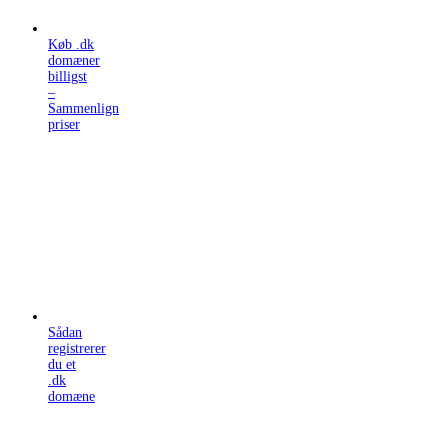
Køb .dk
domæner
billigst
–
Sammenlign
priser
Sådan
registrerer
du et
.dk
domæne