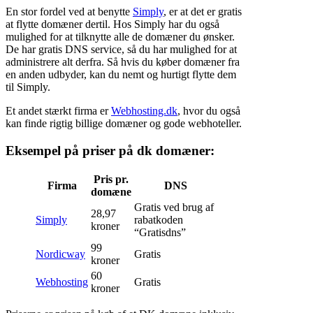
En stor fordel ved at benytte
Simply
, er at det er gratis
at flytte domæner dertil. Hos Simply har du også
mulighed for at tilknytte alle de domæner du ønsker.
De har gratis DNS service, så du har mulighed for at
administrere alt derfra. Så hvis du køber domæner fra
en anden udbyder, kan du nemt og hurtigt flytte dem
til Simply.
Et andet stærkt firma er
Webhosting.dk
, hvor du også
kan finde rigtig billige domæner og gode webhoteller.
Eksempel på priser på dk domæner:
Pris pr.
Firma
DNS
domæne
Gratis ved brug af
28,97
Simply
rabatkoden
kroner
“Gratisdns”
99
Nordicway
Gratis
kroner
60
Webhosting
Gratis
kroner