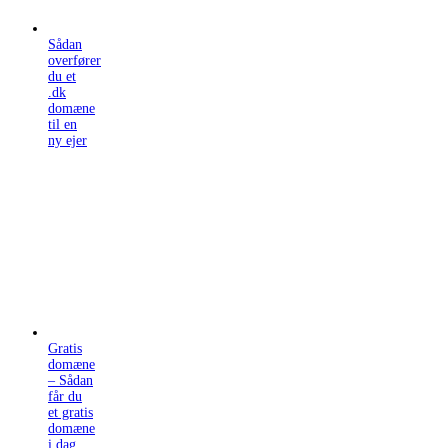
Sådan
overfører
du et
.dk
domæne
til en
ny ejer
Gratis
domæne
– Sådan
får du
et gratis
domæne
i dag