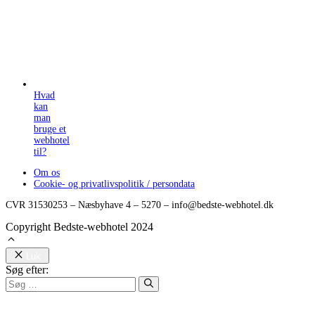
Hvad
kan
man
bruge et
webhotel
til?
Om os
Cookie- og privatlivspolitik / persondata
CVR 31530253 – Næsbyhave 4 – 5270 – info@bedste-webhotel.dk
Copyright Bedste-webhotel 2024
Luk
Søg efter: