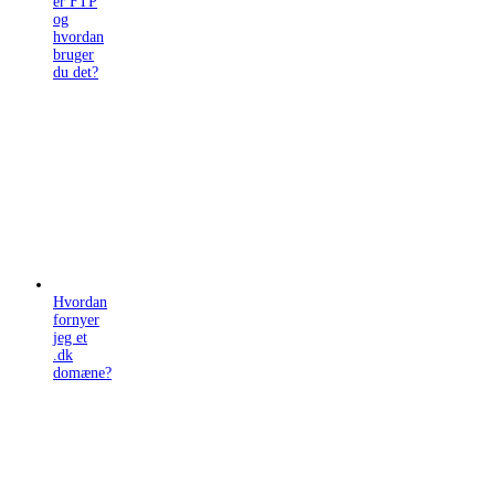
er FTP
og
hvordan
bruger
du det?
Hvordan
fornyer
jeg et
.dk
domæne?