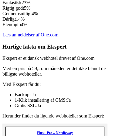
Fantastisk
23%
Rigtig godt
5%
Gennemsnitligt
4%
Dårligt
14%
Elendigt
54%
Læs anmeldelser af One.com
Hurtige fakta om Ekspert
Ekspert er et dansk webhotel drevet af One.com.
Med en pris på 59,- om måneden er det ikke blandt de
billigste webhoteller.
Med Ekspert får du:
Backup: Ja
1-Klik installering af CMS:Ja
Gratis SSL:Ja
Herunder finder du ligende webhoteller som Ekspert:
Plus+ Pro – Nordicway