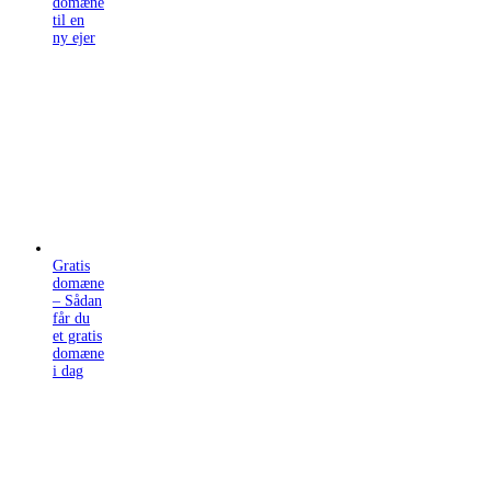
domæne
til en
ny ejer
Gratis
domæne
– Sådan
får du
et gratis
domæne
i dag