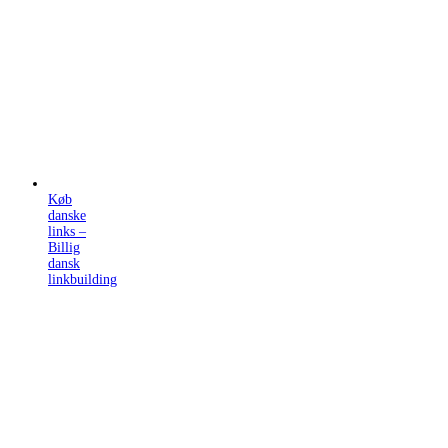
Køb
danske
links –
Billig
dansk
linkbuilding