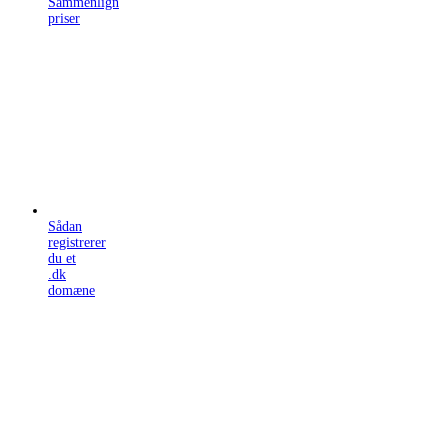
Sammenlign
priser
Sådan
registrerer
du et
.dk
domæne