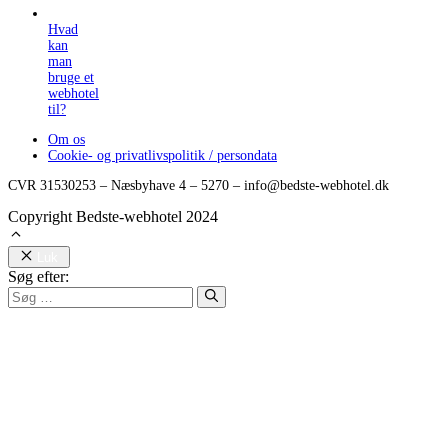
Hvad
kan
man
bruge et
webhotel
til?
Om os
Cookie- og privatlivspolitik / persondata
CVR 31530253 – Næsbyhave 4 – 5270 – info@bedste-webhotel.dk
Copyright Bedste-webhotel 2024
Luk
Søg efter: