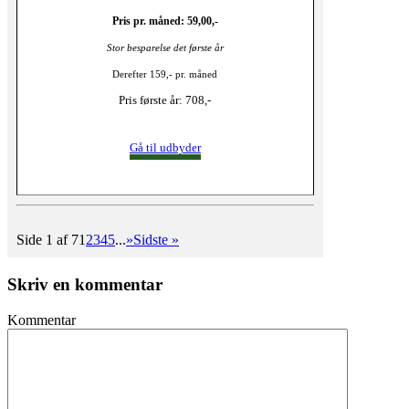
Pris pr. måned: 59,00,-
Stor besparelse det første år
Derefter 159,- pr. måned
Pris første år: 708,-
Gå til udbyder
Side 1 af 7
1
2
3
4
5
...
»
Sidste »
Skriv en kommentar
Kommentar