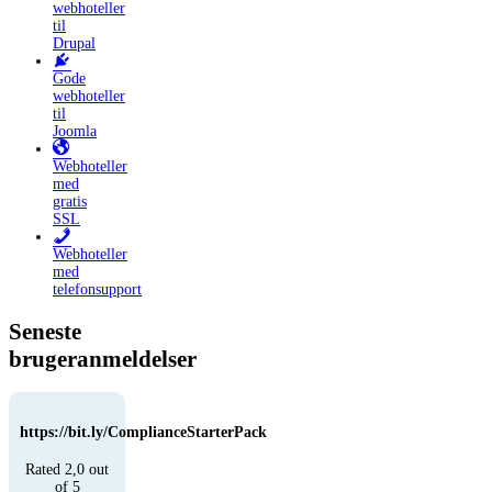
webhoteller
til
Drupal
Gode
webhoteller
til
Joomla
Webhoteller
med
gratis
SSL
Webhoteller
med
telefonsupport
Seneste
brugeranmeldelser
https://bit.ly/ComplianceStarterPack
Rated 2,0 out
of 5