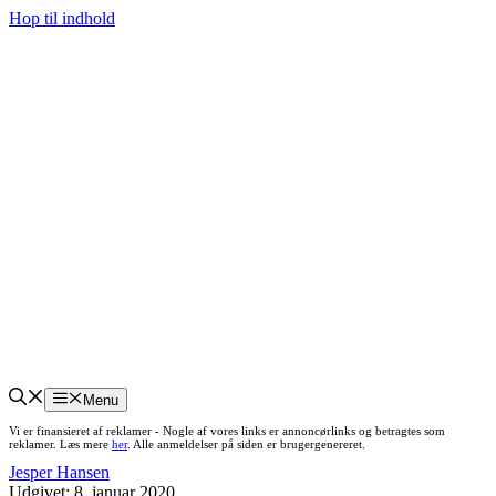
Hop til indhold
Menu
Vi er finansieret af reklamer - Nogle af vores links er annoncørlinks og betragtes som
reklamer. Læs mere
her
. Alle anmeldelser på siden er brugergenereret.
Jesper Hansen
Udgivet:
8. januar 2020