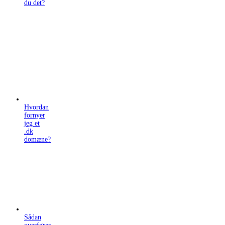
du det?
Hvordan
fornyer
jeg et
.dk
domæne?
Sådan