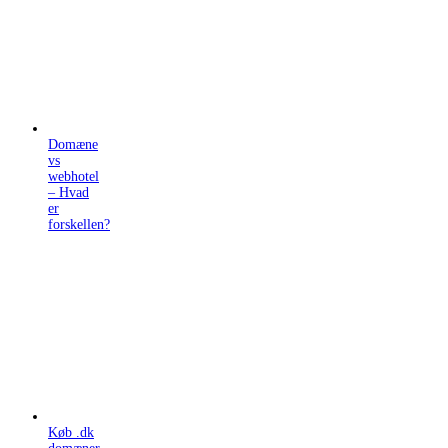
Domæne
vs
webhotel
– Hvad
er
forskellen?
Køb .dk