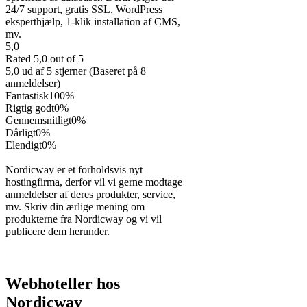
24/7 support, gratis SSL, WordPress
eksperthjælp, 1-klik installation af CMS,
mv.
5,0
Rated 5,0 out of 5
5,0 ud af 5 stjerner (Baseret på 8
anmeldelser)
Fantastisk
100%
Rigtig godt
0%
Gennemsnitligt
0%
Dårligt
0%
Elendigt
0%
Nordicway er et forholdsvis nyt
hostingfirma, derfor vil vi gerne modtage
anmeldelser af deres produkter, service,
mv. Skriv din ærlige mening om
produkterne fra Nordicway og vi vil
publicere dem herunder.
Webhoteller hos
Nordicway