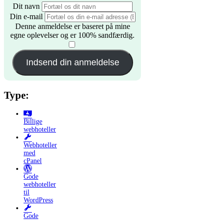
Dit navn
Din e-mail
Denne anmeldelse er baseret på mine
egne oplevelser og er 100% sandfærdig.
​
Indsend din anmeldelse
Type:
Billige
webhoteller
Webhoteller
med
cPanel
Gode
webhoteller
til
WordPress
Gode