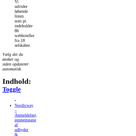
Vi
udvider
løbende
listen
som pt.
indeholder
86
webhoteller
fra 18
selskaber.
Vælg det du
ønsker og
siden opdaterer
automatisk.
Indhold:
Toggle Table of Content
Toggle
Nordicway
–
Anmeldelser,
gennemgang
af
udbyder
&