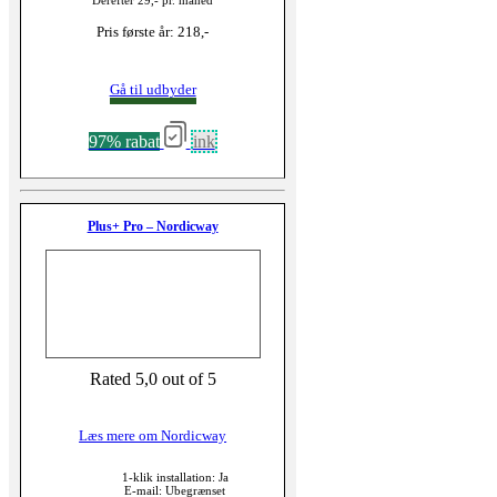
Derefter 29,- pr. måned
Pris første år: 218,-
Gå til udbyder
97% rabat
ink
Plus+ Pro – Nordicway
Rated 5,0 out of 5
Læs mere om Nordicway
1-klik installation: Ja
E-mail: Ubegrænset