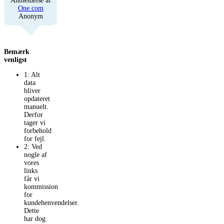
Anmeldelse af
One.com
Anonym
Bemærk
venligst
1: Alt
data
bliver
opdateret
manuelt.
Derfor
tager vi
forbehold
for fejl.
2: Ved
nogle af
vores
links
får vi
kommission
for
kundehenvendelser.
Dette
har dog