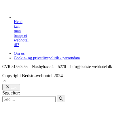
Hvad
kan
man
bruge et
webhotel
til?
Om os
Cookie- og privatlivspolitik / persondata
CVR 31530253 – Næsbyhave 4 – 5270 – info@bedste-webhotel.dk
Copyright Bedste-webhotel 2024
Luk
Søg efter: