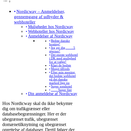
Nordicway – Anmeldelser,
gennemgang af udbyder &
webhoteller
Muligheder hos Nordicway
Webhoteller hos Nordicway
Anmeldelser af Nordicway
Bedste danske
hosting!
Jeg gir dig……..5
stjerner!
Det eneste webhotel
i DK med mulighed
for at vælge!
Klart de bedste
Meget tilfreds
Efter min mening,
det bedste webhotel
på det danske
marked lige nu
Super wenhotel
…… Super fint
Din anmeldelse af Nordicway
Hos Nordicway skal du ikke bekymre
dig om trafikgrænser eller
databasebegrænsninger. Her er der
ubegrænset trafik, ubegrænset
domænetilknytning og ubegrænset
oprettelse af databaser. Dertil følger der