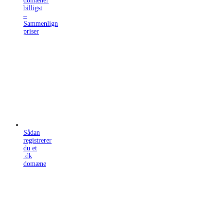
domæner
billigst
–
Sammenlign
priser
Sådan
registrerer
du et
.dk
domæne