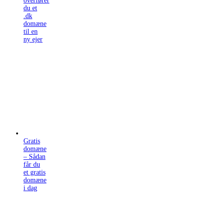
overfører
du et
.dk
domæne
til en
ny ejer
Gratis
domæne
– Sådan
får du
et gratis
domæne
i dag