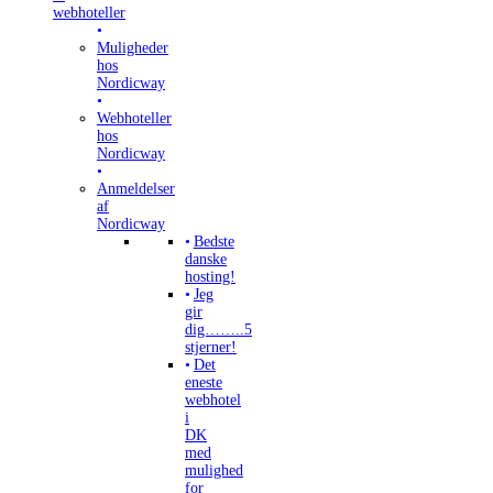
webhoteller
Muligheder
hos
Nordicway
Webhoteller
hos
Nordicway
Anmeldelser
af
Nordicway
Bedste
danske
hosting!
Jeg
gir
dig……..5
stjerner!
Det
eneste
webhotel
i
DK
med
mulighed
for