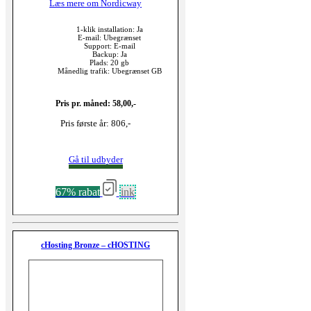
Læs mere om Nordicway
1-klik installation: Ja
E-mail: Ubegrænset
Support: E-mail
Backup: Ja
Plads: 20 gb
Månedlig trafik: Ubegrænset GB
Pris pr. måned: 58,00,-
Pris første år: 806,-
Gå til udbyder
67% rabat
ink
cHosting Bronze – cHOSTING