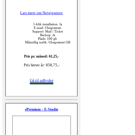
Læs mere om Netgiganten
1-klik installation: Ja
E-mail: Ubegrænset
Support: Mail / Ticket
Backup: Ja
Plads: 100 gb
Månedlig trafik: Ubegrænset GB
Pris pr. måned: 61,25,-
Pris første år: 858,75,-
Gå til udbyder
ePremium – E-Studio