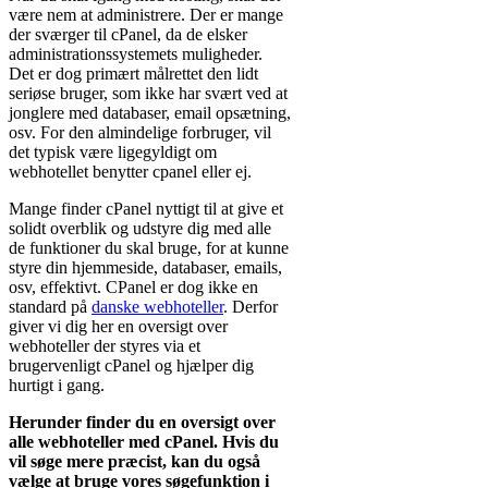
være nem at administrere. Der er mange
der sværger til cPanel, da de elsker
administrationssystemets muligheder.
Det er dog primært målrettet den lidt
seriøse bruger, som ikke har svært ved at
jonglere med databaser, email opsætning,
osv. For den almindelige forbruger, vil
det typisk være ligegyldigt om
webhotellet benytter cpanel eller ej.
Mange finder cPanel nyttigt til at give et
solidt overblik og udstyre dig med alle
de funktioner du skal bruge, for at kunne
styre din hjemmeside, databaser, emails,
osv, effektivt. CPanel er dog ikke en
standard på
danske webhoteller
. Derfor
giver vi dig her en oversigt over
webhoteller der styres via et
brugervenligt cPanel og hjælper dig
hurtigt i gang.
Herunder finder du en oversigt over
alle webhoteller med cPanel. Hvis du
vil søge mere præcist, kan du også
vælge at bruge vores søgefunktion i