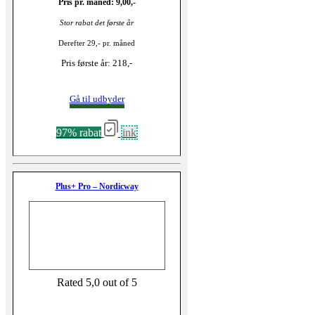
Pris pr. måned: 9,00,-
Stor rabat det første år
Derefter 29,- pr. måned
Pris første år: 218,-
Gå til udbyder
97% rabat
ink
Plus+ Pro – Nordicway
Rated 5,0 out of 5