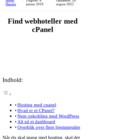
Jesper
Udgivet:
4.
Opdateret:
24.
Hansen
januar 2019
august 2022
Find webhoteller med
cPanel
Indhold:
Hosting med cpanel
Hvad er et CPanel?
Nem opkobling med WordPress
Alt på et dashboard
Overblik over flere hjemmesider
Når du skal igang med hosting, skal det