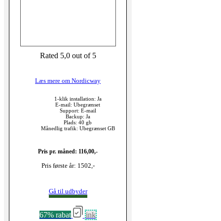
Rated 5,0 out of 5
Læs mere om Nordicway
1-klik installation: Ja
E-mail: Ubegrænset
Support: E-mail
Backup: Ja
Plads: 40 gb
Månedlig trafik: Ubegrænset GB
Pris pr. måned: 116,00,-
Pris første år: 1502,-
Gå til udbyder
67% rabat
ink