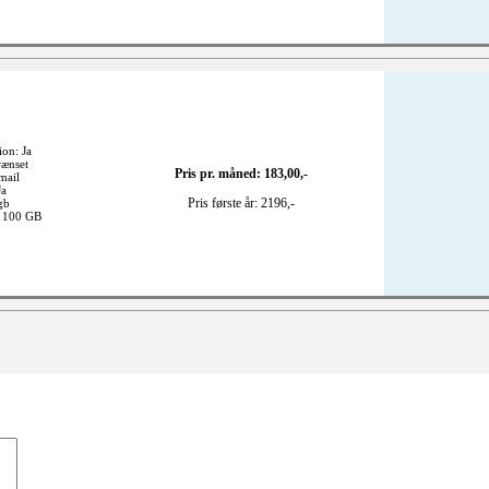
ion: Ja
rænset
Pris pr. måned: 183,00,-
mail
Ja
Pris første år: 2196,-
gb
: 100 GB