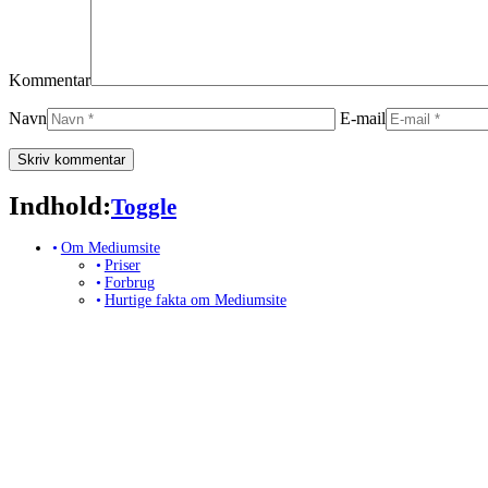
Kommentar
Navn
E-mail
Indhold:
Toggle Table of Content
Toggle
Om Mediumsite
Priser
Forbrug
Hurtige fakta om Mediumsite