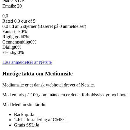
Plads: 5 GB
Emails: 20
0,0
Rated 0,0 out of 5
0,0 ud af 5 stjerner (Baseret på 0 anmeldelser)
Fantastisk
0%
Rigtig godt
0%
Gennemsnitligt
0%
Dårligt
0%
Elendigt
0%
Læs anmeldelser af Netsite
Hurtige fakta om Mediumsite
Mediumsite er et dansk webhotel drevet af Netsite.
Med en pris på 100,- om måneden er det et forholdsvis dyrt webhotel
Med Mediumsite får du:
Backup: Ja
1-Klik installering af CMS:Ja
Gratis SSL:Ja