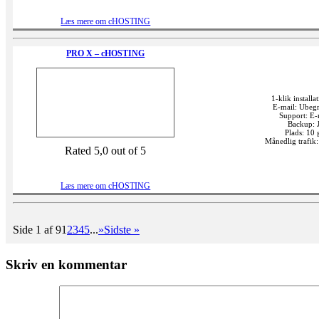
Læs mere om cHOSTING
PRO X – cHOSTING
1-klik installat
E-mail: Ubeg
Support: E-
Backup: 
Plads: 10 
Månedlig trafik
Rated 5,0 out of 5
Læs mere om cHOSTING
Side 1 af 9
1
2
3
4
5
...
»
Sidste »
Skriv en kommentar