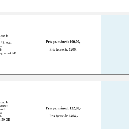
ion: Ja
20
Pris pr. måned: 100,00,-
 / E-mail
Ja
Pris første år: 1200,-
gb
begrænset GB
ion: Ja
rænset
Pris pr. måned: 122,00,-
mail
Ja
Pris første år: 1464,-
gb
k: 50 GB