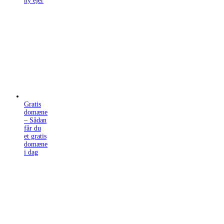
ny ejer
Gratis
domæne
– Sådan
får du
et gratis
domæne
i dag