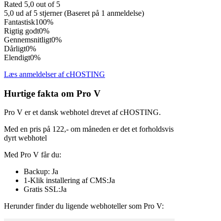
Rated 5,0 out of 5
5,0 ud af 5 stjerner (Baseret på 1 anmeldelse)
Fantastisk
100%
Rigtig godt
0%
Gennemsnitligt
0%
Dårligt
0%
Elendigt
0%
Læs anmeldelser af cHOSTING
Hurtige fakta om Pro V
Pro V er et dansk webhotel drevet af cHOSTING.
Med en pris på 122,- om måneden er det et forholdsvis
dyrt webhotel
Med Pro V får du:
Backup: Ja
1-Klik installering af CMS:Ja
Gratis SSL:Ja
Herunder finder du ligende webhoteller som Pro V: