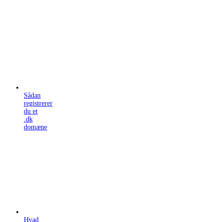
Sådan
registrerer
du et
.dk
domæne
Hvad