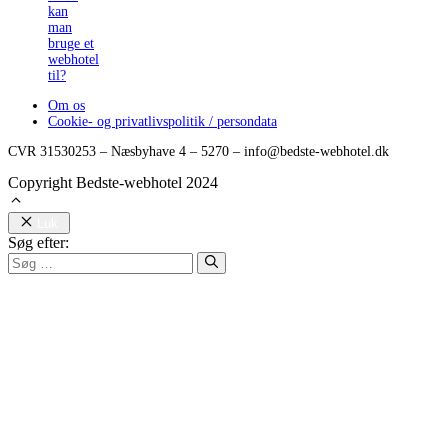
kan
man
bruge et
webhotel
til?
Om os
Cookie- og privatlivspolitik / persondata
CVR 31530253 – Næsbyhave 4 – 5270 – info@bedste-webhotel.dk
Copyright Bedste-webhotel 2024
Luk
Søg efter: