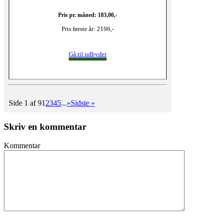
Pris pr. måned: 183,00,-
Pris første år: 2196,-
Gå til udbyder
Side 1 af 9
1
2
3
4
5
...
»
Sidste »
Skriv en kommentar
Kommentar