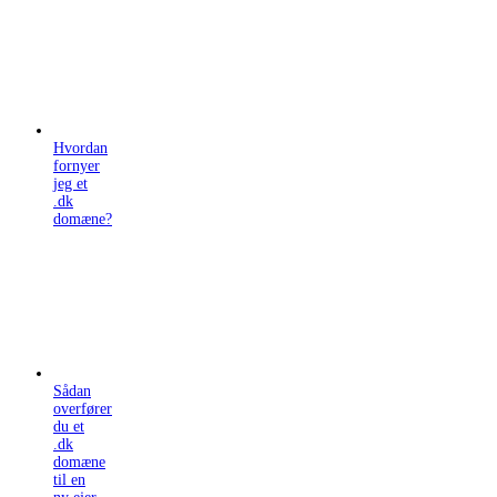
Hvordan
fornyer
jeg et
.dk
domæne?
Sådan
overfører
du et
.dk
domæne
til en