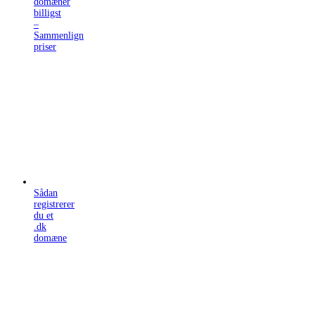
domæner
billigst
–
Sammenlign
priser
Sådan
registrerer
du et
.dk
domæne