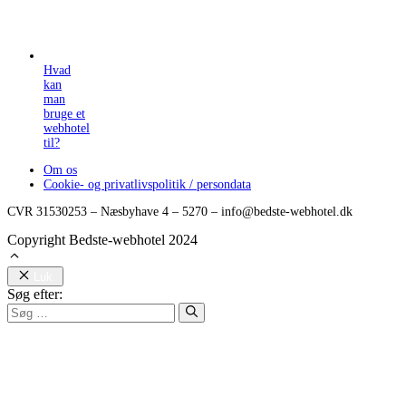
Hvad
kan
man
bruge et
webhotel
til?
Om os
Cookie- og privatlivspolitik / persondata
CVR 31530253 – Næsbyhave 4 – 5270 – info@bedste-webhotel.dk
Copyright Bedste-webhotel 2024
Luk
Søg efter: