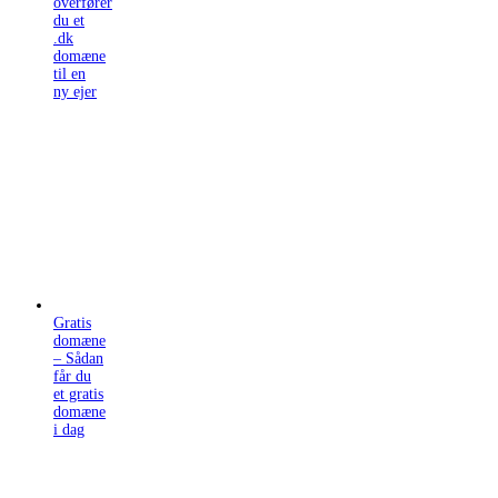
overfører
du et
.dk
domæne
til en
ny ejer
Gratis
domæne
– Sådan
får du
et gratis
domæne
i dag