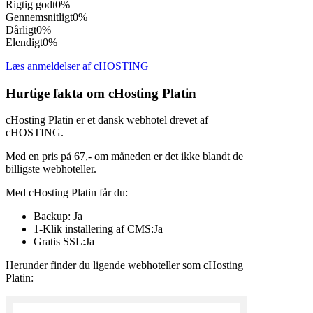
Rigtig godt
0%
Gennemsnitligt
0%
Dårligt
0%
Elendigt
0%
Læs anmeldelser af cHOSTING
Hurtige fakta om cHosting Platin
cHosting Platin er et dansk webhotel drevet af
cHOSTING.
Med en pris på 67,- om måneden er det ikke blandt de
billigste webhoteller.
Med cHosting Platin får du:
Backup: Ja
1-Klik installering af CMS:Ja
Gratis SSL:Ja
Herunder finder du ligende webhoteller som cHosting
Platin: