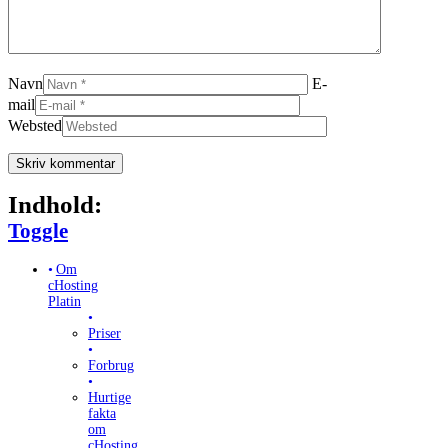
Navn
E-
mail
Websted
Indhold:
Toggle Table of Content
Toggle
Om
cHosting
Platin
Priser
Forbrug
Hurtige
fakta
om
cHosting