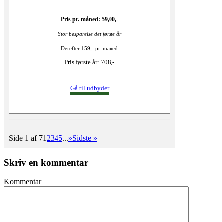
Pris pr. måned: 59,00,-
Stor besparelse det første år
Derefter 159,- pr. måned
Pris første år: 708,-
Gå til udbyder
Side 1 af 7
1
2
3
4
5
...
»
Sidste »
Skriv en kommentar
Kommentar