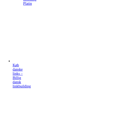
Platin
Køb
danske
links –
Billig
dansk
linkbuilding