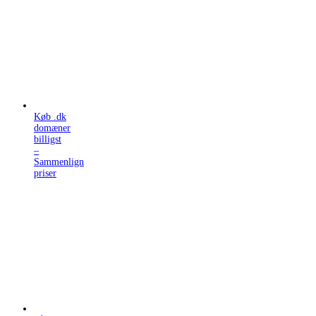
Køb .dk
domæner
billigst
–
Sammenlign
priser