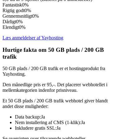
Fantastisk
0%
Rigtig godt
0%
Gennemsnitligt
0%
Dårligt
0%
Elendigt
0%
Læs anmeldelser af Yayhosting
Hurtige fakta om 50 GB plads / 200 GB
trafik
50 GB plads / 200 GB trafik er et hostingprodukt fra
Yayhosting.
Den månedlige pris er 95,-. Det placerer webhotellet i
mellemkategorien indenfor prisniveau.
Et 50 GB plads / 200 GB trafik webhotel giver blandt
andet disse muligheder:
Data backup:Ja
Nem installering af CMS (1-klik):Ja
Inkludere gratis SSL:Ja
Se oversigten over tilsvarende webhoteller