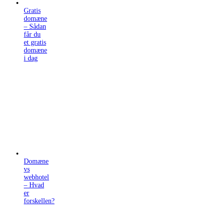
Gratis
domæne
– Sådan
får du
et gratis
domæne
i dag
Domæne
vs
webhotel
– Hvad
er
forskellen?