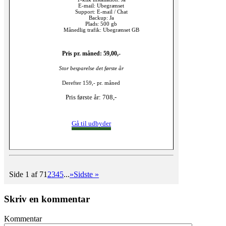
E-mail: Ubegrænset
Support: E-mail / Chat
Backup: Ja
Plads: 500 gb
Månedlig trafik: Ubegrænset GB
Pris pr. måned: 59,00,-
Stor besparelse det første år
Derefter 159,- pr. måned
Pris første år: 708,-
Gå til udbyder
Side 1 af 7
1
2
3
4
5
...
»
Sidste »
Skriv en kommentar
Kommentar