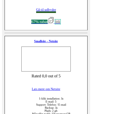
Gå til udbyder
67% rabat
ink
Smallsite – Netsite
Rated 0,0 out of 5
Læs mere om Netsite
1-klik installation: Ja
E-mail: 5
Support: Telefon / E-mail
Backup: Ja
Plads: 2 gb
Månedlig trafik: Ubegrænset GB