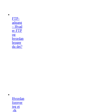
FTP-
adgang
– Hvad
er FTP
og
hvordan
bruger
du det?
Hvordan
fornyer
jeg et
.dk