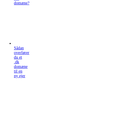
domæne?
Sådan
overfører
du et
.dk
domæne
til en
ny ejer