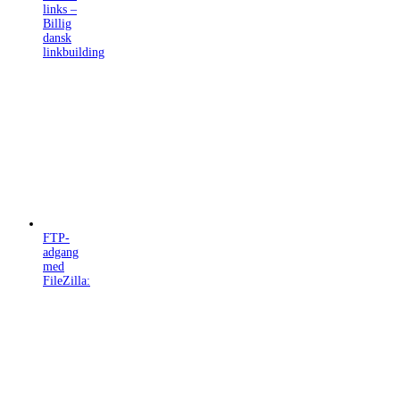
links –
Billig
dansk
linkbuilding
FTP-
adgang
med
FileZilla: