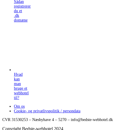
Sådan
registrerer
du et
.dk
domæne
Hvad
kan
man
bruge et
webhotel
til?
Om os
Cookie- og privatlivspolitik / persondata
CVR 31530253 – Næsbyhave 4 – 5270 – info@bedste-webhotel.dk
Copyright Bedste-webhotel 2024