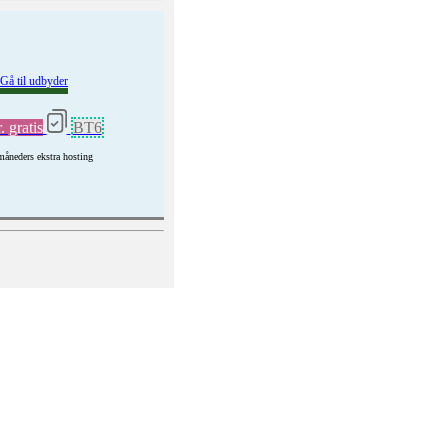
Gå til udbyder
. gratis
BT6
måneders ekstra hosting