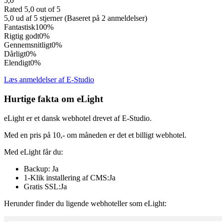
5,0
Rated 5,0 out of 5
5,0 ud af 5 stjerner (Baseret på 2 anmeldelser)
Fantastisk
100%
Rigtig godt
0%
Gennemsnitligt
0%
Dårligt
0%
Elendigt
0%
Læs anmeldelser af E-Studio
Hurtige fakta om eLight
eLight er et dansk webhotel drevet af E-Studio.
Med en pris på 10,- om måneden er det et billigt webhotel.
Med eLight får du:
Backup: Ja
1-Klik installering af CMS:Ja
Gratis SSL:Ja
Herunder finder du ligende webhoteller som eLight: