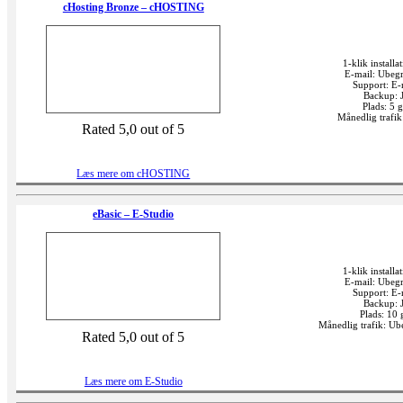
cHosting Bronze – cHOSTING
1-klik installat
E-mail: Ubeg
Support: E-
Backup: 
Plads: 5 
Månedlig trafi
Rated 5,0 out of 5
Læs mere om cHOSTING
eBasic – E-Studio
1-klik installat
E-mail: Ubeg
Support: E-
Backup: 
Plads: 10 
Månedlig trafik: U
Rated 5,0 out of 5
Læs mere om E-Studio