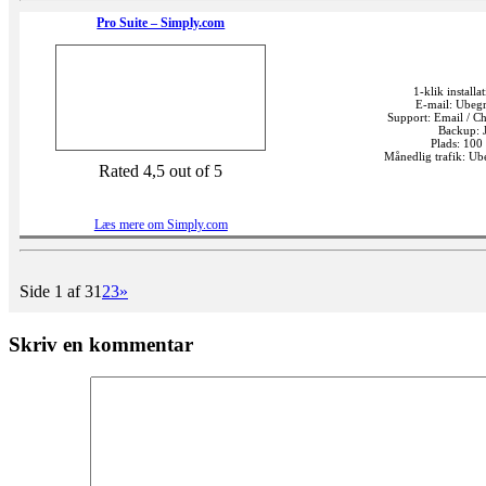
Pro Suite – Simply.com
1-klik installat
E-mail: Ubeg
Support: Email / Ch
Backup: 
Plads: 100
Månedlig trafik: U
Rated 4,5 out of 5
Læs mere om Simply.com
Side 1 af 3
1
2
3
»
Skriv en kommentar