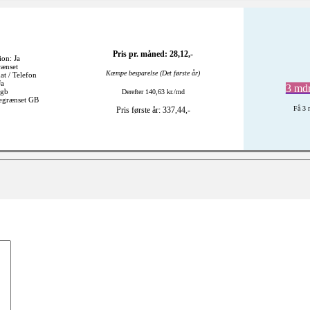
Pris pr. måned: 28,12,-
ion: Ja
rænset
Kæmpe besparelse (Det første år)
at / Telefon
Ja
3 mdr
 gb
Derefter 140,63 kr./md
begrænset GB
Få 3 
Pris første år: 337,44,-