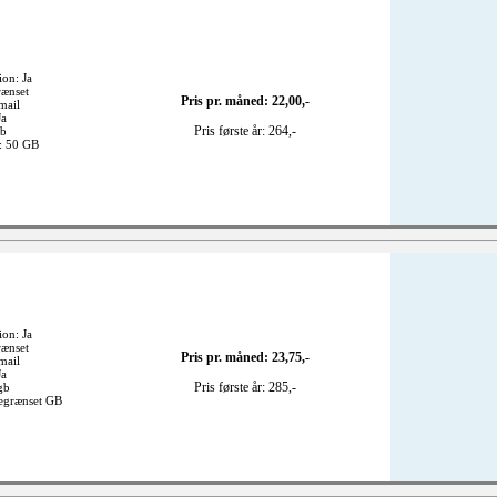
ion: Ja
rænset
Pris pr. måned: 22,00,-
mail
Ja
Pris første år: 264,-
gb
k: 50 GB
ion: Ja
rænset
Pris pr. måned: 23,75,-
mail
Ja
Pris første år: 285,-
gb
begrænset GB