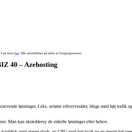
r. Læs mere
her
. Alle anmeldelser på siden er brugergenereret.
IZ 40 – Azehosting
ævende løsninger, f.eks. seriøse erhvervssider, blogs med høj trafik og
e priser. Man kan skræddersy de enkelte løsninger efter behov.
SD harddisk med meget plads, en CPU med høj kraft og en meget høj mem