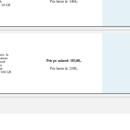
Pris første år: 1464,-
gb
k: 50 GB
ion: Ja
rænset
Pris pr. måned: 183,00,-
mail
Ja
Pris første år: 2196,-
gb
: 100 GB