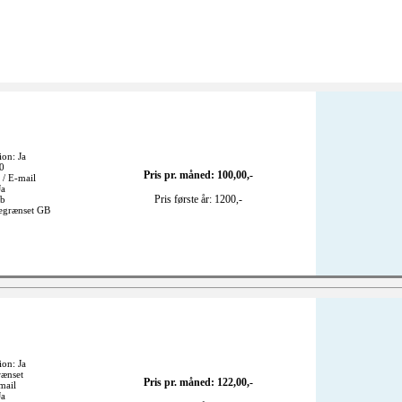
ion: Ja
20
Pris pr. måned: 100,00,-
 / E-mail
Ja
Pris første år: 1200,-
gb
begrænset GB
ion: Ja
rænset
Pris pr. måned: 122,00,-
mail
Ja