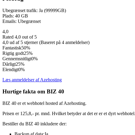
Ubegrænset trafik: Ja (99999GB)
Plads: 40 GB
Emails: Ubegrænset
4,0
Rated 4,0 out of 5
4,0 ud af 5 stjerner (Baseret på 4 anmeldelser)
Fantastisk
50%
Rigtig godt
25%
Gennemsnitligt
0%
Dårligt
25%
Elendigt
0%
Læs anmeldelser af Azehosting
Hurtige fakta om BIZ 40
BIZ 40 er et webhotel hosted af Azehosting.
Prisen er 125,8,- pr. mnd. Hvilket betyder at det er er et dyrt webhotel
Bestiller du BIZ 40 inkludere der:
Backup af data:Ja