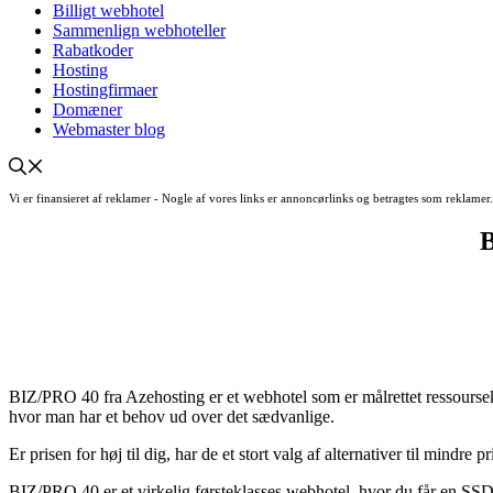
Billigt webhotel
Sammenlign webhoteller
Rabatkoder
Hosting
Hostingfirmaer
Domæner
Webmaster blog
Vi er finansieret af reklamer - Nogle af vores links er annoncørlinks og betragtes som reklame
B
BIZ/PRO 40 fra Azehosting er et webhotel som er målrettet ressoursekr
hvor man har et behov ud over det sædvanlige.
Er prisen for høj til dig, har de et stort valg af alternativer til mindr
BIZ/PRO 40 er et virkelig førsteklasses webhotel, hvor du får en S