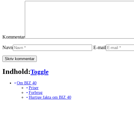
Kommentar
Navn
E-mail
Indhold:
Toggle Table of Content
Toggle
Om BIZ 40
Priser
Forbrug
Hurtige fakta om BIZ 40