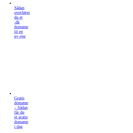
Sådan
overfører
du et
.dk
domæne
til en
ny ejer
Gratis
domæne
– Sådan
får du
et gratis
domæne
i dag