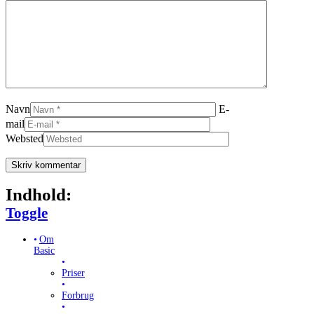
Navn
E-
mail
Websted
Indhold:
Toggle Table of Content
Toggle
Om
Basic
Priser
Forbrug