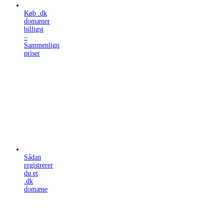
Køb .dk
domæner
billigst
–
Sammenlign
priser
Sådan
registrerer
du et
.dk
domæne