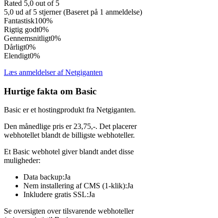
Rated 5,0 out of 5
5,0 ud af 5 stjerner (Baseret på 1 anmeldelse)
Fantastisk
100%
Rigtig godt
0%
Gennemsnitligt
0%
Dårligt
0%
Elendigt
0%
Læs anmeldelser af Netgiganten
Hurtige fakta om Basic
Basic er et hostingprodukt fra Netgiganten.
Den månedlige pris er 23,75,-. Det placerer
webhotellet blandt de billigste webhoteller.
Et Basic webhotel giver blandt andet disse
muligheder:
Data backup:Ja
Nem installering af CMS (1-klik):Ja
Inkludere gratis SSL:Ja
Se oversigten over tilsvarende webhoteller