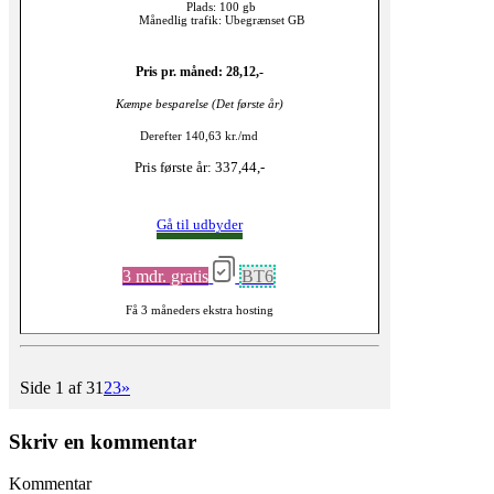
Plads: 100 gb
Månedlig trafik: Ubegrænset GB
Pris pr. måned: 28,12,-
Kæmpe besparelse (Det første år)
Derefter 140,63 kr./md
Pris første år: 337,44,-
Gå til udbyder
3 mdr. gratis
BT6
Få 3 måneders ekstra hosting
Side 1 af 3
1
2
3
»
Skriv en kommentar
Kommentar