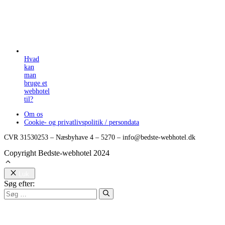
Hvad
kan
man
bruge et
webhotel
til?
Om os
Cookie- og privatlivspolitik / persondata
CVR 31530253 – Næsbyhave 4 – 5270 – info@bedste-webhotel.dk
Copyright Bedste-webhotel 2024
Luk
Søg efter: