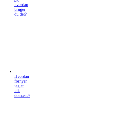
hvordan
bruger
du det?
Hvordan
fornyer
jeg et
.dk
domæne?