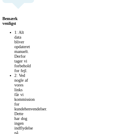
Bemærk
venligst
1: Alt
data
bliver
opdateret
manuelt.
Derfor
tager vi
forbehold
for fejl.
2: Ved
nogle af
vores
links
får vi
kommission
for
kundehenvendelser.
Dette
har dog
ingen
indflydelse
på