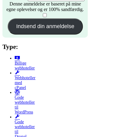
Denne anmeldelse er baseret på mine
egne oplevelser og er 100% sandfærdig.
​
Indsend din anmeldelse
Type:
Billige
webhoteller
Webhoteller
med
cPanel
Gode
webhoteller
til
WordPress
Gode
webhoteller
til
Drupal