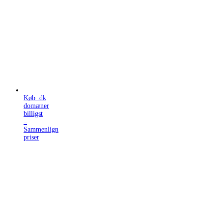
Køb .dk
domæner
billigst
–
Sammenlign
priser