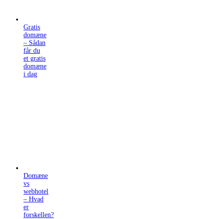
Gratis
domæne
– Sådan
får du
et gratis
domæne
i dag
Domæne
vs
webhotel
– Hvad
er
forskellen?