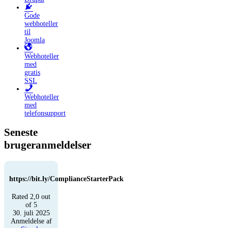
Gode
webhoteller
til
Joomla
Webhoteller
med
gratis
SSL
Webhoteller
med
telefonsupport
Seneste
brugeranmeldelser
https://bit.ly/ComplianceStarterPack
Rated 2,0 out
of 5
30. juli 2025
Anmeldelse af