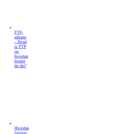
FTP-
adgang
– Hvad
er FTP
og
hvordan
bruger
du det?
Hvordan
fornyer