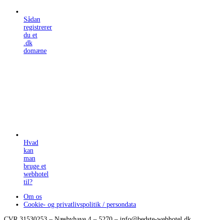
Sådan
registrerer
du et
.dk
domæne
Hvad
kan
man
bruge et
webhotel
til?
Om os
Cookie- og privatlivspolitik / persondata
CVR 31530253 – Næsbyhave 4 – 5270 – info@bedste-webhotel.dk