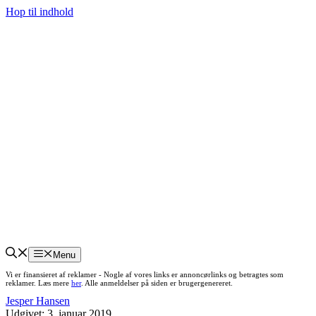
Hop til indhold
Menu
Vi er finansieret af reklamer - Nogle af vores links er annoncørlinks og betragtes som
reklamer. Læs mere
her
. Alle anmeldelser på siden er brugergenereret.
Jesper Hansen
Udgivet:
3. januar 2019