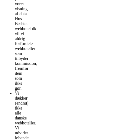
vores
visning
af data.
Hos
Bedste-
webhotel.dk
vil vi
aldrig
forfordele
webhoteller
som
tilbyder
kommission,
fremfor
dem
som
ikke
gør.
Vi
dækker
(endnu)
ikke
alle
danske
webhoteller.
Vi
udvider
løbende