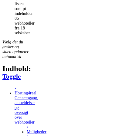
listen
som pt.
indeholder
86
webhoteller
fra 18
selskaber.
Vælg det du
ønsker og
siden opdaterer
automatisk.
Indhold:
Toggle Table of Content
Toggle
Hosting4real:
Gennemgang,
anmeldelser
og
oversigt
over
webhoteller
Muligheder