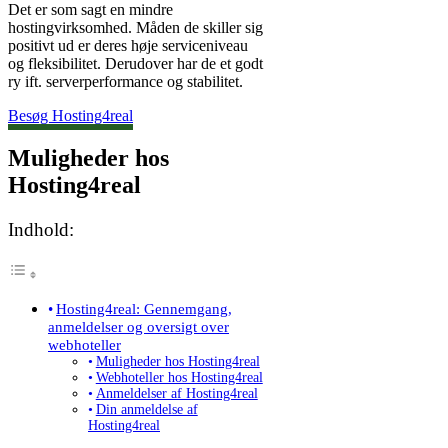
Det er som sagt en mindre
hostingvirksomhed. Måden de skiller sig
positivt ud er deres høje serviceniveau
og fleksibilitet. Derudover har de et godt
ry ift. serverperformance og stabilitet.
Besøg Hosting4real
Muligheder hos
Hosting4real
Indhold:
Hosting4real: Gennemgang,
anmeldelser og oversigt over
webhoteller
Muligheder hos Hosting4real
Webhoteller hos Hosting4real
Anmeldelser af Hosting4real
Din anmeldelse af
Hosting4real