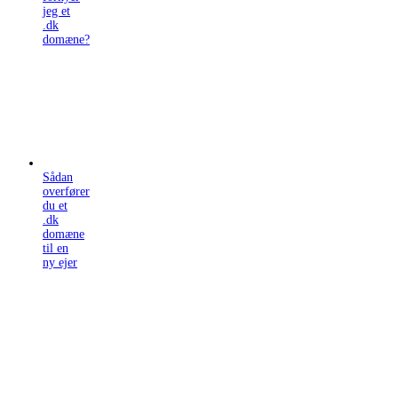
jeg et
.dk
domæne?
Sådan
overfører
du et
.dk
domæne
til en
ny ejer