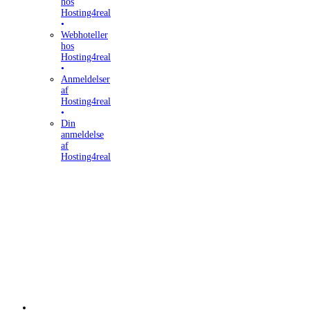
hos
Hosting4real
Webhoteller
hos
Hosting4real
Anmeldelser
af
Hosting4real
Din
anmeldelse
af
Hosting4real