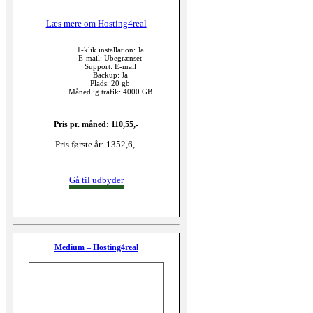
Læs mere om Hosting4real
1-klik installation: Ja
E-mail: Ubegrænset
Support: E-mail
Backup: Ja
Plads: 20 gb
Månedlig trafik: 4000 GB
Pris pr. måned: 110,55,-
Pris første år: 1352,6,-
Gå til udbyder
Medium – Hosting4real