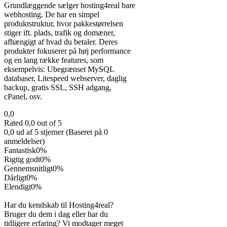
Grundlæggende sælger hosting4real bare
webhosting. De har en simpel
produktstruktur, hvor pakkestørrelsen
stiger ift. plads, trafik og domæner,
afhængigt af hvad du betaler. Deres
produkter fokuserer på høj performance
og en lang række features, som
eksempelvis: Ubegrænset MySQL
databaser, Litespeed webserver, daglig
backup, gratis SSL, SSH adgang,
cPanel, osv.
0,0
Rated 0,0 out of 5
0,0 ud af 5 stjerner (Baseret på 0
anmeldelser)
Fantastisk
0%
Rigtig godt
0%
Gennemsnitligt
0%
Dårligt
0%
Elendigt
0%
Har du kendskab til Hosting4real?
Bruger du dem i dag eller har du
tidligere erfaring? Vi modtager meget