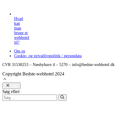
Hvad
kan
man
bruge et
webhotel
til?
Om os
Cookie- og privatlivspolitik / persondata
CVR 31530253 – Næsbyhave 4 – 5270 – info@bedste-webhotel.dk
Copyright Bedste-webhotel 2024
Luk
Søg efter: