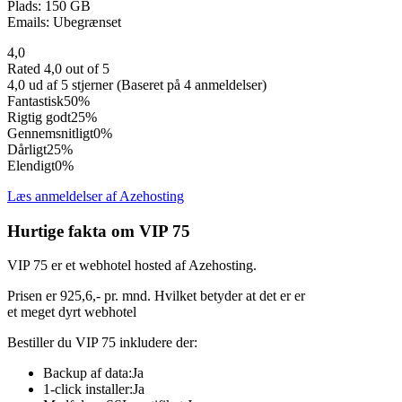
Plads: 150 GB
Emails: Ubegrænset
4,0
Rated 4,0 out of 5
4,0 ud af 5 stjerner (Baseret på 4 anmeldelser)
Fantastisk
50%
Rigtig godt
25%
Gennemsnitligt
0%
Dårligt
25%
Elendigt
0%
Læs anmeldelser af Azehosting
Hurtige fakta om VIP 75
VIP 75 er et webhotel hosted af Azehosting.
Prisen er 925,6,- pr. mnd. Hvilket betyder at det er er
et meget dyrt webhotel
Bestiller du VIP 75 inkludere der:
Backup af data:Ja
1-click installer:Ja