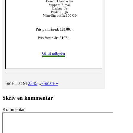
E-mail: Ubegrænset
Support: E-mail
Backup: Ja
Plads: 10 gb
Månedlig trafik: 100 GB
Pris pr. måned: 183,00,-
Pris første år: 2196,-
Gå til udbyder
Side 1 af 9
1
2
3
4
5
...
»
Sidste »
Skriv en kommentar
Kommentar