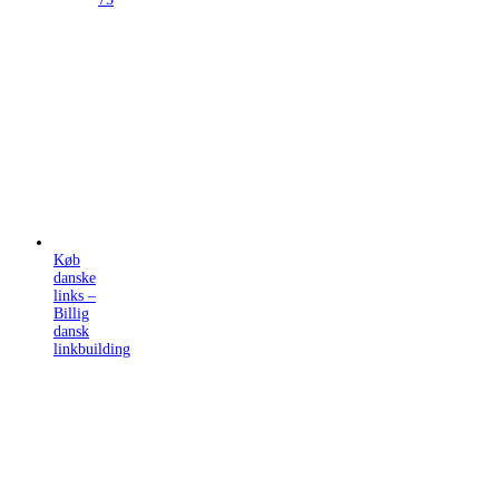
Køb
danske
links –
Billig
dansk
linkbuilding