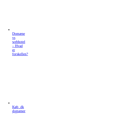
Domæne
vs
webhotel
– Hvad
er
forskellen?
Køb .dk
domæner