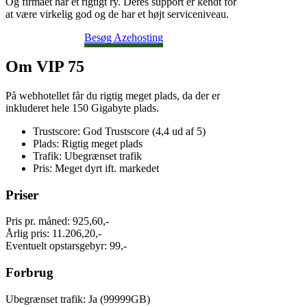
Og firmaet har et rigtigt ry. Deres support er kendt for
at være virkelig god og de har et højt serviceniveau.
Besøg Azehosting
Om VIP 75
På webhotellet får du rigtig meget plads, da der er
inkluderet hele 150 Gigabyte plads.
Trustscore: God Trustscore (4,4 ud af 5)
Plads: Rigtig meget plads
Trafik: Ubegrænset trafik
Pris: Meget dyrt ift. markedet
Priser
Pris pr. måned: 925,60,-
Årlig pris: 11.206,20,-
Eventuelt opstarsgebyr: 99,-
Forbrug
Ubegrænset trafik: Ja (99999GB)