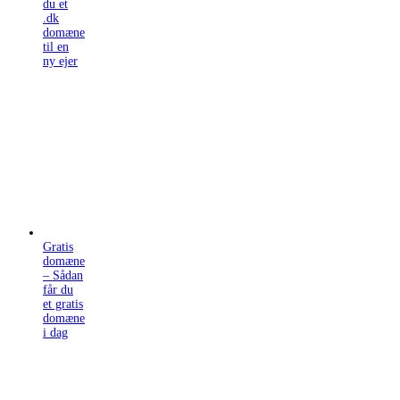
du et
.dk
domæne
til en
ny ejer
Gratis
domæne
– Sådan
får du
et gratis
domæne
i dag