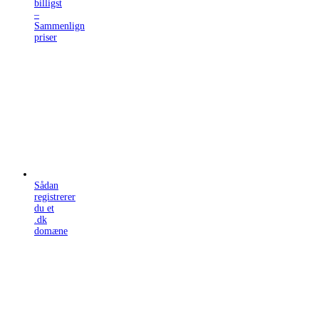
billigst
–
Sammenlign
priser
Sådan
registrerer
du et
.dk
domæne