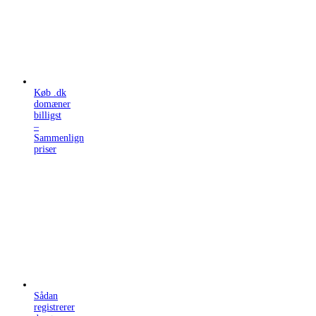
Køb .dk
domæner
billigst
–
Sammenlign
priser
Sådan
registrerer