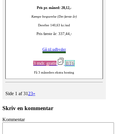
Pris pr. måned: 28,12,-
Kæmpe besparelse (Det første år)
Derefter 140,63 kr./md
Pris første år: 337,44,-
Gå til udbyder
3 mdr. gratis
BT6
Få 3 måneders ekstra hosting
Side 1 af 3
1
2
3
»
Skriv en kommentar
Kommentar