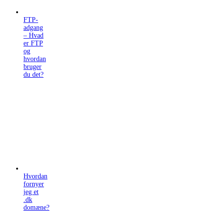
FTP-
adgang
– Hvad
er FTP
og
hvordan
bruger
du det?
Hvordan
fornyer
jeg et
.dk
domæne?