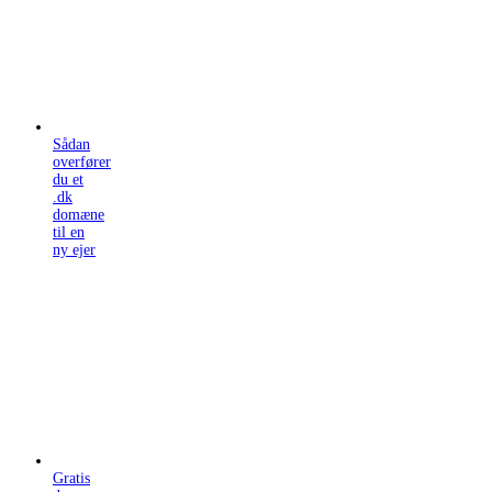
Sådan
overfører
du et
.dk
domæne
til en
ny ejer
Gratis