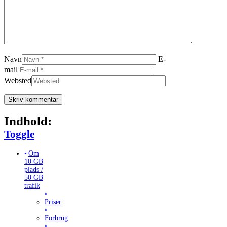
Navn
E-
mail
Websted
Indhold:
Toggle Table of Content
Toggle
Om
10 GB
plads /
50 GB
trafik
Priser
Forbrug