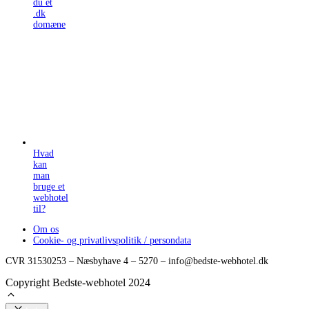
du et
.dk
domæne
Hvad
kan
man
bruge et
webhotel
til?
Om os
Cookie- og privatlivspolitik / persondata
CVR 31530253 – Næsbyhave 4 – 5270 – info@bedste-webhotel.dk
Copyright Bedste-webhotel 2024