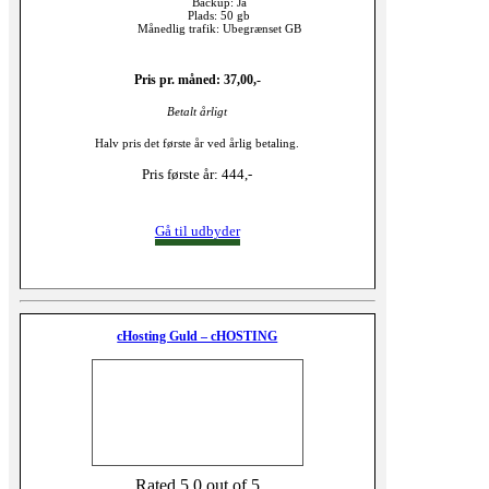
Backup: Ja
Plads: 50 gb
Månedlig trafik: Ubegrænset GB
Pris pr. måned: 37,00,-
Betalt årligt
Halv pris det første år ved årlig betaling.
Pris første år: 444,-
Gå til udbyder
cHosting Guld – cHOSTING
Rated 5,0 out of 5