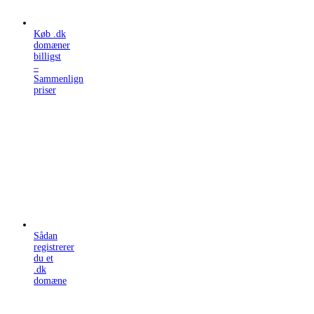
Køb .dk
domæner
billigst
–
Sammenlign
priser
Sådan
registrerer
du et
.dk
domæne