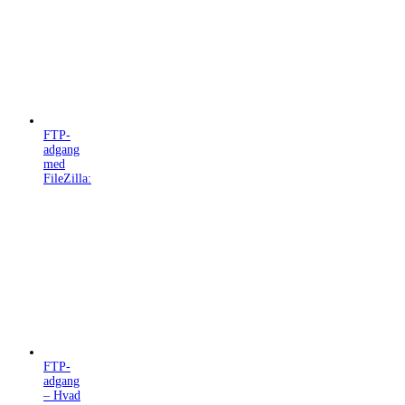
FTP-
adgang
med
FileZilla:
FTP-
adgang
– Hvad