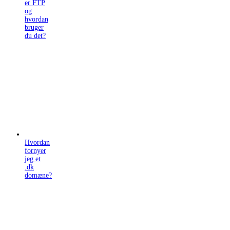
er FTP
og
hvordan
bruger
du det?
Hvordan
fornyer
jeg et
.dk
domæne?