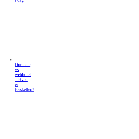
i dag
Domæne
vs
webhotel
– Hvad
er
forskellen?