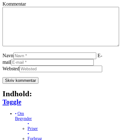
Kommentar
Navn
E-
mail
Websted
Indhold:
Toggle Table of Content
Toggle
Om
Begynder
Priser
Forbrug