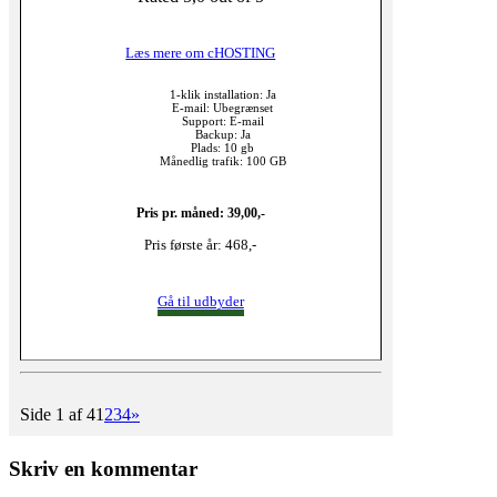
Læs mere om cHOSTING
1-klik installation: Ja
E-mail: Ubegrænset
Support: E-mail
Backup: Ja
Plads: 10 gb
Månedlig trafik: 100 GB
Pris pr. måned: 39,00,-
Pris første år: 468,-
Gå til udbyder
Side 1 af 4
1
2
3
4
»
Skriv en kommentar