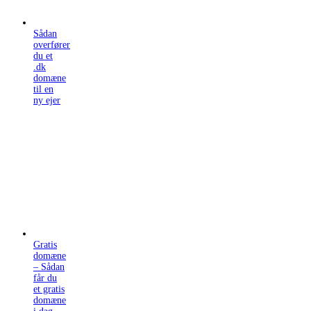
Sådan
overfører
du et
.dk
domæne
til en
ny ejer
Gratis
domæne
– Sådan
får du
et gratis
domæne