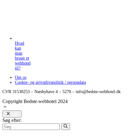
Hvad
kan
man
bruge et
webhotel
til?
Om os
Cookie- og privatlivspolitik / persondata
CVR 31530253 – Næsbyhave 4 – 5270 – info@bedste-webhotel.dk
Copyright Bedste-webhotel 2024
Luk
Søg efter: