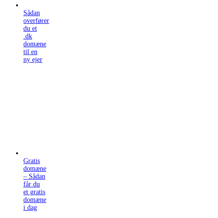
Sådan
overfører
du et
.dk
domæne
til en
ny ejer
Gratis
domæne
– Sådan
får du
et gratis
domæne
i dag