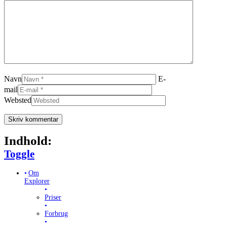
Navn
E-
mail
Websted
Indhold:
Toggle Table of Content
Toggle
Om
Explorer
Priser
Forbrug