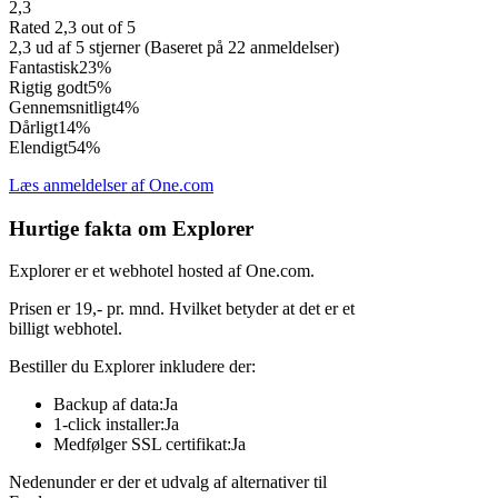
2,3
Rated 2,3 out of 5
2,3 ud af 5 stjerner (Baseret på 22 anmeldelser)
Fantastisk
23%
Rigtig godt
5%
Gennemsnitligt
4%
Dårligt
14%
Elendigt
54%
Læs anmeldelser af One.com
Hurtige fakta om Explorer
Explorer er et webhotel hosted af One.com.
Prisen er 19,- pr. mnd. Hvilket betyder at det er et
billigt webhotel.
Bestiller du Explorer inkludere der:
Backup af data:Ja
1-click installer:Ja
Medfølger SSL certifikat:Ja
Nedenunder er der et udvalg af alternativer til