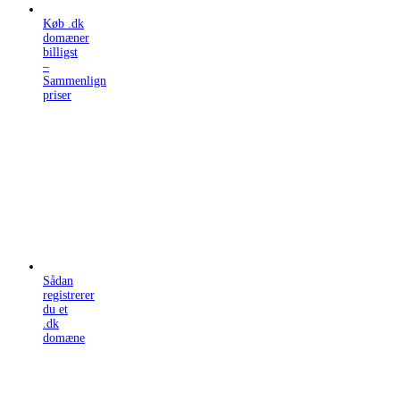
Køb .dk
domæner
billigst
–
Sammenlign
priser
Sådan
registrerer
du et
.dk
domæne