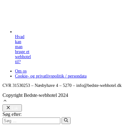
Hvad
kan
man
bruge et
webhotel
til?
Om os
Cookie- og privatlivspolitik / persondata
CVR 31530253 – Næsbyhave 4 – 5270 – info@bedste-webhotel.dk
Copyright Bedste-webhotel 2024
Luk
Søg efter: