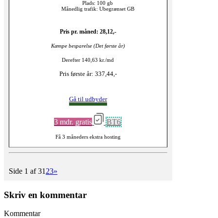
Plads: 100 gb
Månedlig trafik: Ubegrænset GB
Pris pr. måned: 28,12,-
Kæmpe besparelse (Det første år)
Derefter 140,63 kr./md
Pris første år: 337,44,-
Gå til udbyder
3 mdr. gratis
BT6
Få 3 måneders ekstra hosting
Side 1 af 3
1
2
3
»
Skriv en kommentar
Kommentar