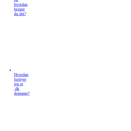
hvordan
bruger
du det?
Hvordan
fornyer
jeg et
.dk
domæne?