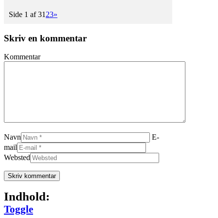
Side 1 af 3
1
2
3
»
Skriv en kommentar
Kommentar
Navn
E-
mail
Websted
Indhold:
Toggle Table of Content
Toggle