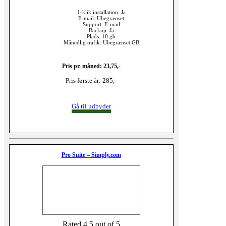
1-klik installation: Ja
E-mail: Ubegrænset
Support: E-mail
Backup: Ja
Plads: 10 gb
Månedlig trafik: Ubegrænset GB
Pris pr. måned: 23,75,-
Pris første år: 285,-
Gå til udbyder
Pro Suite – Simply.com
Rated 4,5 out of 5