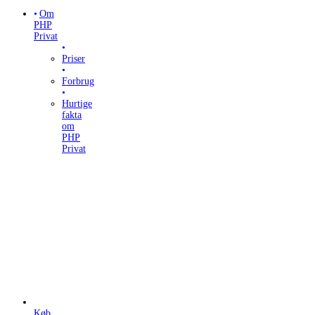
Om
PHP
Privat
Priser
Forbrug
Hurtige
fakta
om
PHP
Privat
Køb