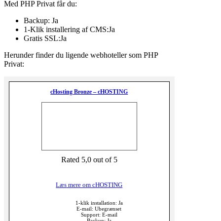
Med PHP Privat får du:
Backup: Ja
1-Klik installering af CMS:Ja
Gratis SSL:Ja
Herunder finder du ligende webhoteller som PHP
Privat:
cHosting Bronze – cHOSTING
Rated 5,0 out of 5
Læs mere om cHOSTING
1-klik installation: Ja
E-mail: Ubegrænset
Support: E-mail
Backup: Ja