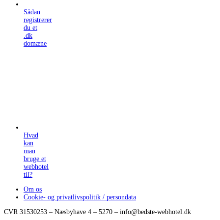
Sådan
registrerer
du et
.dk
domæne
Hvad
kan
man
bruge et
webhotel
til?
Om os
Cookie- og privatlivspolitik / persondata
CVR 31530253 – Næsbyhave 4 – 5270 – info@bedste-webhotel.dk