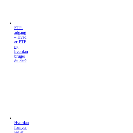
FTP-
adgang
– Hvad
er FTP
og
hvordan
bruger
du det?
Hvordan
fornyer
jeg et