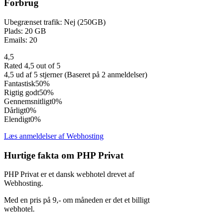
Forbrug
Ubegrænset trafik: Nej (250GB)
Plads: 20 GB
Emails: 20
4,5
Rated 4,5 out of 5
4,5 ud af 5 stjerner (Baseret på 2 anmeldelser)
Fantastisk
50%
Rigtig godt
50%
Gennemsnitligt
0%
Dårligt
0%
Elendigt
0%
Læs anmeldelser af Webhosting
Hurtige fakta om PHP Privat
PHP Privat er et dansk webhotel drevet af
Webhosting.
Med en pris på 9,- om måneden er det et billigt
webhotel.