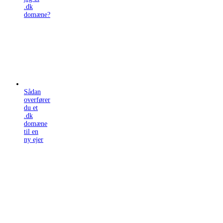
.dk
domæne?
Sådan
overfører
du et
.dk
domæne
til en
ny ejer