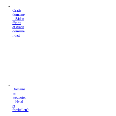
Gratis
domæne
– Sådan
får du
et gratis
domæne
i dag
Domæne
vs
webhotel
– Hvad
er
forskellen?