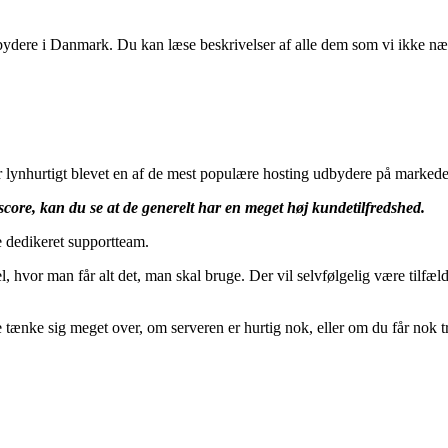
ere i Danmark. Du kan læse beskrivelser af alle dem som vi ikke næv
ynhurtigt blevet en af de mest populære hosting udbydere på markedet, d
 score, kan du se at de generelt har en meget høj kundetilfredshed.
e dedikeret supportteam.
, hvor man får alt det, man skal bruge. Der vil selvfølgelig være tilfæl
 tænke sig meget over, om serveren er hurtig nok, eller om du får nok tr