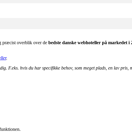
og præcist overblik over de
bedste danske webhoteller på markedet i 
ller
.
g. F.eks. hvis du har specifikke behov, som meget plads, en lav pris, m
efunktionen.