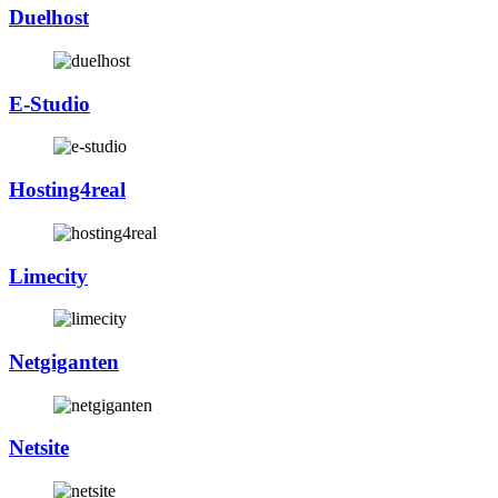
Duelhost
E-Studio
Hosting4real
Limecity
Netgiganten
Netsite