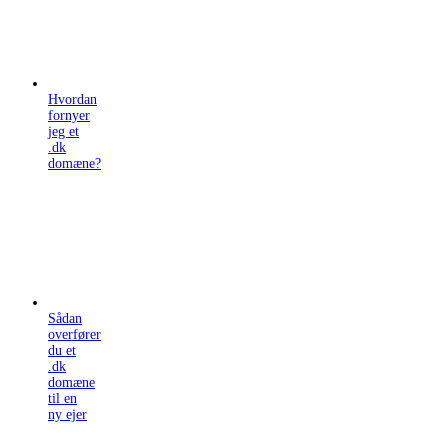
Hvordan
fornyer
jeg et
.dk
domæne?
Sådan
overfører
du et
.dk
domæne
til en
ny ejer