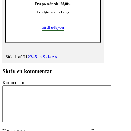
Pris pr. måned: 183,00,-
Pris første år: 2196,-
Gå til udbyder
Side 1 af 9
1
2
3
4
5
...
»
Sidste »
Skriv en kommentar
Kommentar
Navn
E-