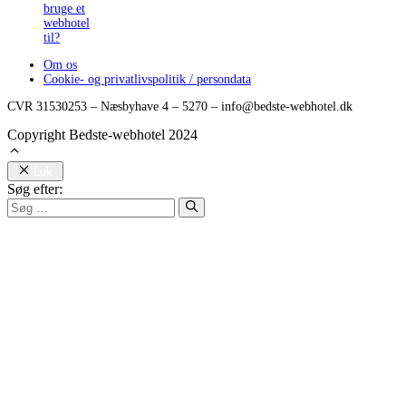
bruge et
webhotel
til?
Om os
Cookie- og privatlivspolitik / persondata
CVR 31530253 – Næsbyhave 4 – 5270 – info@bedste-webhotel.dk
Copyright Bedste-webhotel 2024
Luk
Søg efter: