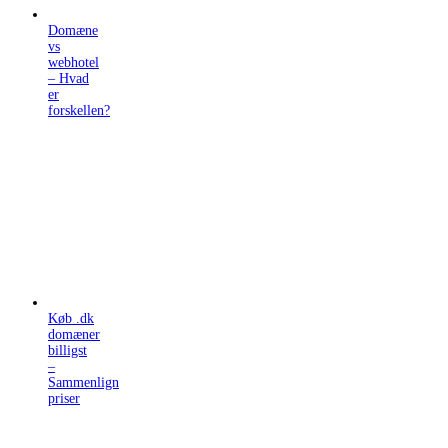
Domæne
vs
webhotel
– Hvad
er
forskellen?
Køb .dk
domæner
billigst
–
Sammenlign
priser