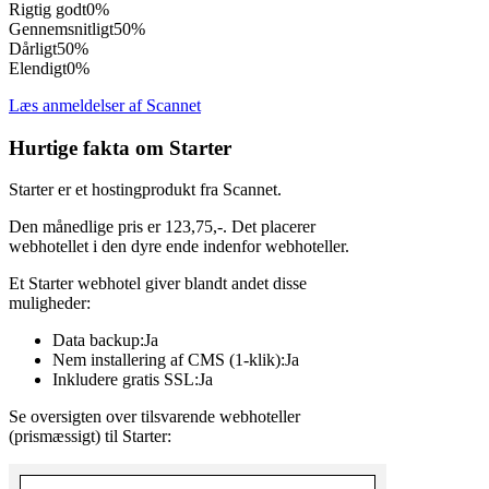
Rigtig godt
0%
Gennemsnitligt
50%
Dårligt
50%
Elendigt
0%
Læs anmeldelser af Scannet
Hurtige fakta om Starter
Starter er et hostingprodukt fra Scannet.
Den månedlige pris er 123,75,-. Det placerer
webhotellet i den dyre ende indenfor webhoteller.
Et Starter webhotel giver blandt andet disse
muligheder:
Data backup:Ja
Nem installering af CMS (1-klik):Ja
Inkludere gratis SSL:Ja
Se oversigten over tilsvarende webhoteller
(prismæssigt) til Starter: