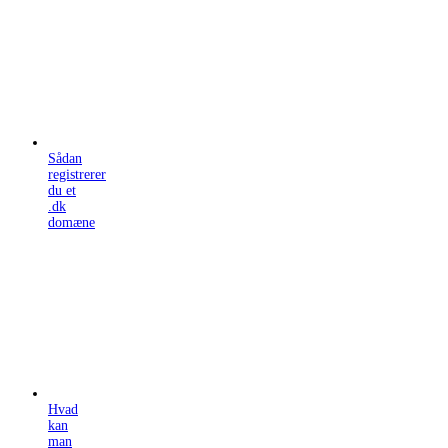
Sådan
registrerer
du et
.dk
domæne
Hvad
kan
man