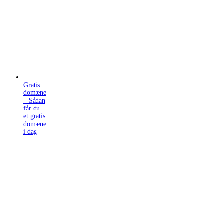
Gratis
domæne
– Sådan
får du
et gratis
domæne
i dag