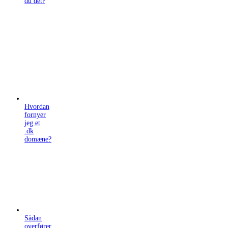
du det?
Hvordan
fornyer
jeg et
.dk
domæne?
Sådan
overfører