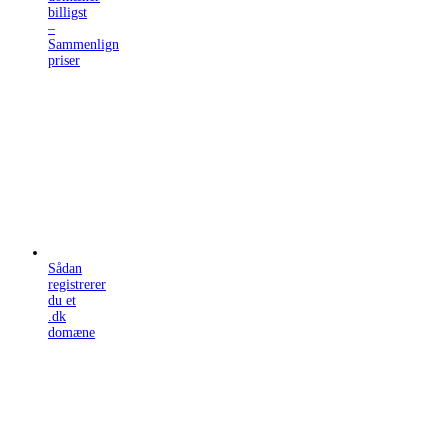
billigst
–
Sammenlign
priser
Sådan
registrerer
du et
.dk
domæne