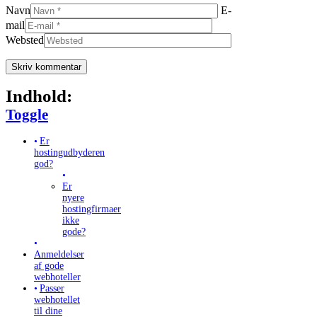
Navn
E-
mail
Websted
Indhold:
Toggle Table of Content
Toggle
Er
hostingudbyderen
god?
Er
nyere
hostingfirmaer
ikke
gode?
Anmeldelser
af gode
webhoteller
Passer
webhotellet
til dine