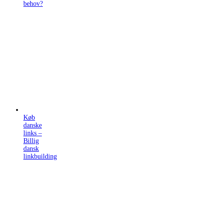
behov?
Køb
danske
links –
Billig
dansk
linkbuilding