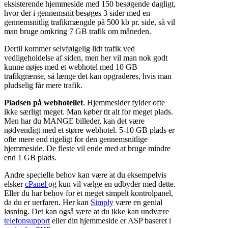
eksisterende hjemmeside med 150 besøgende dagligt,
hvor der i gennemsnit besøges 3 sider med en
gennemsnitlig trafikmængde på 500 kb pr. side, så vil
man bruge omkring 7 GB trafik om måneden.
Dertil kommer selvfølgelig lidt trafik ved
vedligeholdelse af siden, men her vil man nok godt
kunne nøjes med et webhotel med 10 GB
trafikgrænse, så længe det kan opgraderes, hvis man
pludselig får mere trafik.
Pladsen på webhotellet
. Hjemmesider fylder ofte
ikke særligt meget. Man køber tit alt for meget plads.
Men har du MANGE billeder, kan det være
nødvendigt med et større webhotel. 5-10 GB plads er
ofte mere end rigeligt for den gennemsnitlige
hjemmeside. De fleste vil ende med at bruge mindre
end 1 GB plads.
Andre specielle behov kan være at du eksempelvis
elsker
cPanel
og kun vil vælge en udbyder med dette.
Eller du har behov for et meget simpelt kontrolpanel,
da du er uerfaren. Her kan
Simply
være en genial
løsning. Det kan også være at du ikke kan undvære
telefonsupport
eller din hjemmeside er ASP baseret i