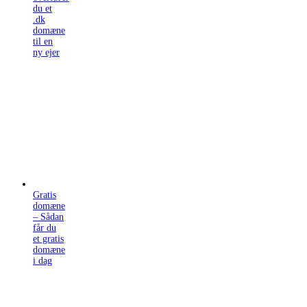
du et
.dk
domæne
til en
ny ejer
Gratis
domæne
– Sådan
får du
et gratis
domæne
i dag