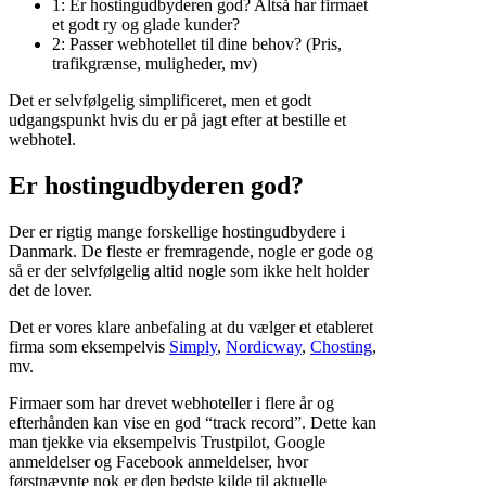
1: Er hostingudbyderen god? Altså har firmaet
et godt ry og glade kunder?
2: Passer webhotellet til dine behov? (Pris,
trafikgrænse, muligheder, mv)
Det er selvfølgelig simplificeret, men et godt
udgangspunkt hvis du er på jagt efter at bestille et
webhotel.
Er hostingudbyderen god?
Der er rigtig mange forskellige hostingudbydere i
Danmark. De fleste er fremragende, nogle er gode og
så er der selvfølgelig altid nogle som ikke helt holder
det de lover.
Det er vores klare anbefaling at du vælger et etableret
firma som eksempelvis
Simply
,
Nordicway
,
Chosting
,
mv.
Firmaer som har drevet webhoteller i flere år og
efterhånden kan vise en god “track record”. Dette kan
man tjekke via eksempelvis Trustpilot, Google
anmeldelser og Facebook anmeldelser, hvor
førstnævnte nok er den bedste kilde til aktuelle