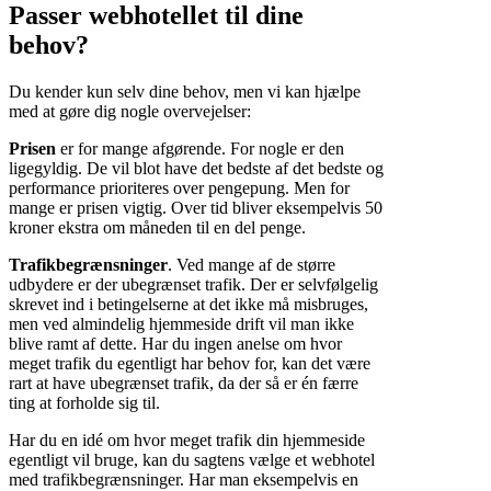
Passer webhotellet til dine
behov?
Du kender kun selv dine behov, men vi kan hjælpe
med at gøre dig nogle overvejelser:
Prisen
er for mange afgørende. For nogle er den
ligegyldig. De vil blot have det bedste af det bedste og
performance prioriteres over pengepung. Men for
mange er prisen vigtig. Over tid bliver eksempelvis 50
kroner ekstra om måneden til en del penge.
Trafikbegrænsninger
. Ved mange af de større
udbydere er der ubegrænset trafik. Der er selvfølgelig
skrevet ind i betingelserne at det ikke må misbruges,
men ved almindelig hjemmeside drift vil man ikke
blive ramt af dette. Har du ingen anelse om hvor
meget trafik du egentligt har behov for, kan det være
rart at have ubegrænset trafik, da der så er én færre
ting at forholde sig til.
Har du en idé om hvor meget trafik din hjemmeside
egentligt vil bruge, kan du sagtens vælge et webhotel
med trafikbegrænsninger. Har man eksempelvis en