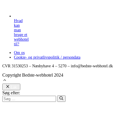
Hvad
kan
man
bruge et
webhotel
til?
Om os
Cookie- og privatlivspolitik / persondata
CVR 31530253 – Næsbyhave 4 – 5270 – info@bedste-webhotel.dk
Copyright Bedste-webhotel 2024
Luk
Søg efter: