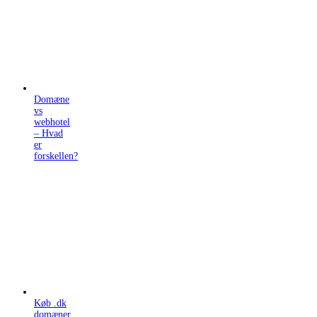
Domæne
vs
webhotel
– Hvad
er
forskellen?
Køb .dk
domæner