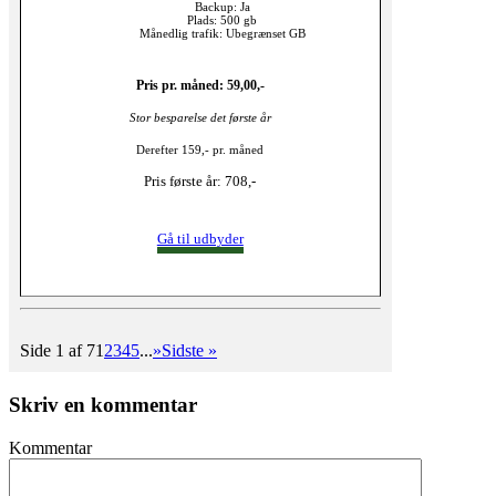
Backup: Ja
Plads: 500 gb
Månedlig trafik: Ubegrænset GB
Pris pr. måned: 59,00,-
Stor besparelse det første år
Derefter 159,- pr. måned
Pris første år: 708,-
Gå til udbyder
Side 1 af 7
1
2
3
4
5
...
»
Sidste »
Skriv en kommentar
Kommentar