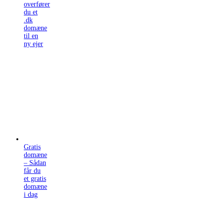
overfører
du et
.dk
domæne
til en
ny ejer
Gratis
domæne
– Sådan
får du
et gratis
domæne
i dag