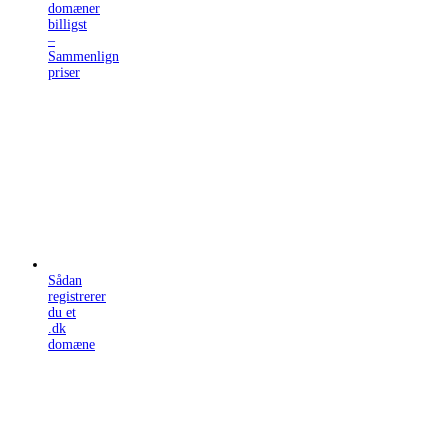
domæner
billigst
–
Sammenlign
priser
Sådan
registrerer
du et
.dk
domæne