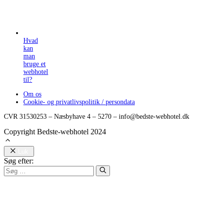
Hvad
kan
man
bruge et
webhotel
til?
Om os
Cookie- og privatlivspolitik / persondata
CVR 31530253 – Næsbyhave 4 – 5270 – info@bedste-webhotel.dk
Copyright Bedste-webhotel 2024
Luk
Søg efter: