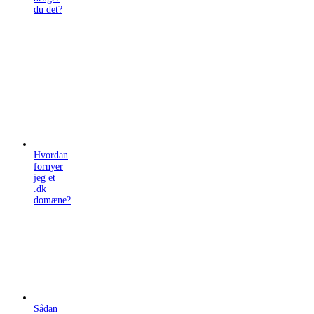
du det?
Hvordan
fornyer
jeg et
.dk
domæne?
Sådan