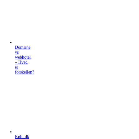
Domæne
vs
webhotel
– Hvad
er
forskellen?
Køb .dk