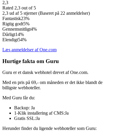
2,3
Rated 2,3 out of 5
2,3 ud af 5 stjerner (Baseret på 22 anmeldelser)
Fantastisk
23%
Rigtig godt
5%
Gennemsnitligt
4%
Dårligt
14%
Elendigt
54%
Læs anmeldelser af One.com
Hurtige fakta om Guru
Guru er et dansk webhotel drevet af One.com.
Med en pris på 69,- om måneden er det ikke blandt de
billigste webhoteller.
Med Guru får du:
Backup: Ja
1-Klik installering af CMS:Ja
Gratis SSL:Ja
Herunder finder du ligende webhoteller som Guru: