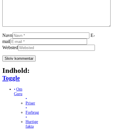
Navn
E-
mail
Websted
Indhold:
Toggle Table of Content
Toggle
Om
Guru
Priser
Forbrug
Hurtige
fakta