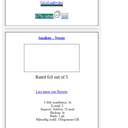
Gå til udbyder
67% rabat
ink
Smallsite – Netsite
Rated 0,0 out of 5
Læs mere om Netsite
1-klik installation: Ja
E-mail: 5
Support: Telefon / E-mail
Backup: Ja
Plads: 2 gb
Månedlig trafik: Ubegrænset GB