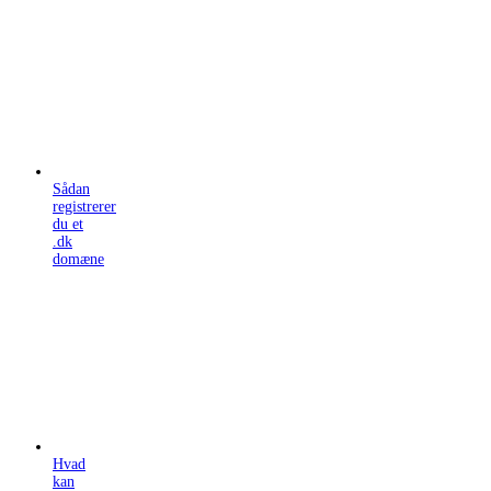
Sådan
registrerer
du et
.dk
domæne
Hvad
kan