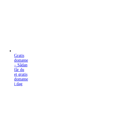
Gratis
domæne
– Sådan
får du
et gratis
domæne
i dag