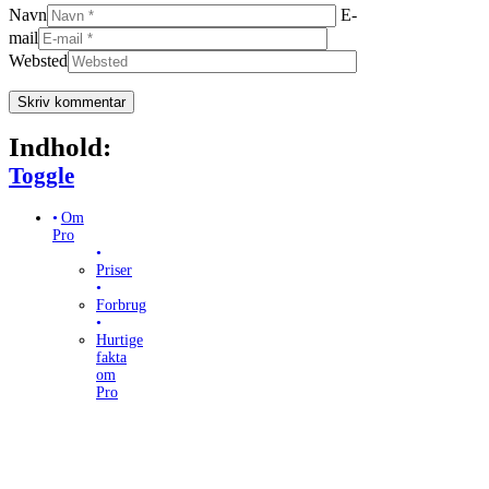
Navn
E-
mail
Websted
Indhold:
Toggle Table of Content
Toggle
Om
Pro
Priser
Forbrug
Hurtige
fakta
om
Pro