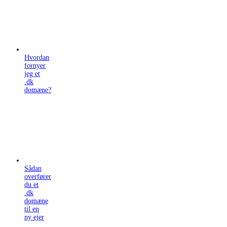
Hvordan
fornyer
jeg et
.dk
domæne?
Sådan
overfører
du et
.dk
domæne
til en
ny ejer