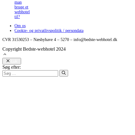
man
bruge et
webhotel
til?
Om os
Cookie- og privatlivspolitik / persondata
CVR 31530253 – Næsbyhave 4 – 5270 – info@bedste-webhotel.dk
Copyright Bedste-webhotel 2024
Luk
Søg efter: