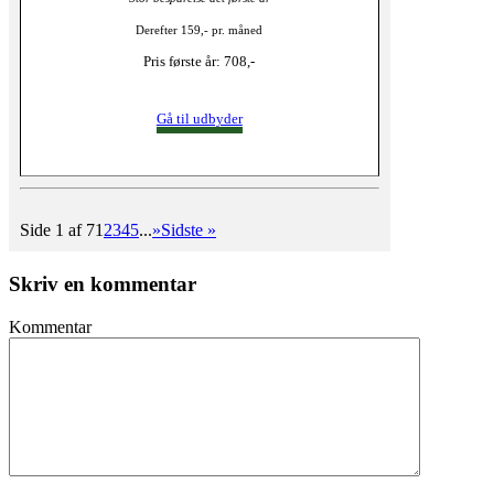
Derefter 159,- pr. måned
Pris første år: 708,-
Gå til udbyder
Side 1 af 7
1
2
3
4
5
...
»
Sidste »
Skriv en kommentar
Kommentar